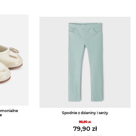
remonialne
Spodnie z dzianiny i serży
e
99,90
zł
Pierwotna
79,90
zł
tna
cena