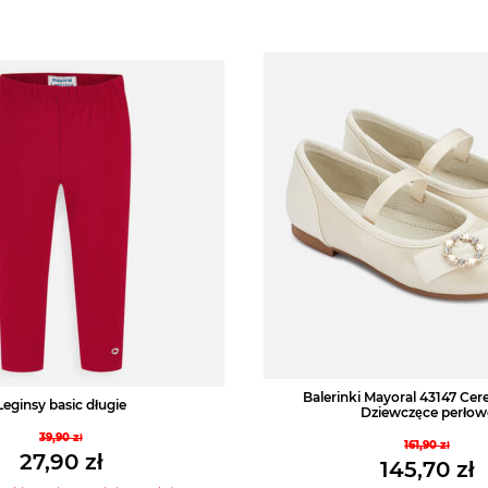
Balerinki Mayoral 43147 Ce
Leginsy basic długie
Dziewczęce perłow
39,90
zł
161,90
zł
Pierwotna
27,90
zł
Pierwo
145,70
zł
cena
cena