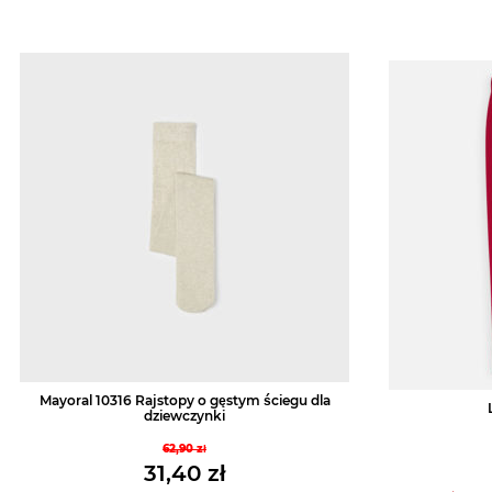
Mayoral 10316 Rajstopy o gęstym ściegu dla
dziewczynki
62,90
zł
Pierwotna
31,40
zł
cena