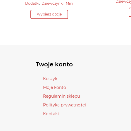
Dziewcz
Aktualna
,
,
Dodatki
Dziewczynki
Mini
wynosiła:
cena
Ten
62,90 zł.
Wybierz opcje
wynosi:
produkt
31,40 zł.
ma
wiele
wariantów.
Opcje
można
wybrać
Twoje konto
na
stronie
Koszyk
produktu
Moje konto
Regulamin sklepu
Polityka prywatności
Kontakt