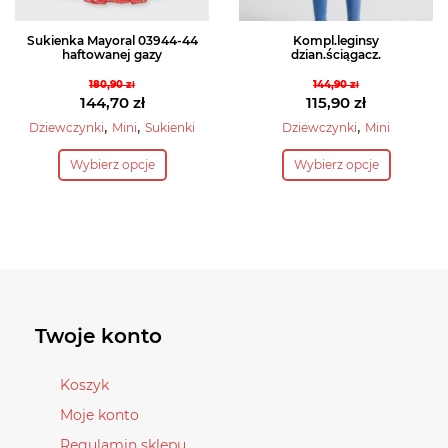
produktu
Sukienka Mayoral 03944-44
Kompl.leginsy
haftowanej gazy
dzian.ściągacz.
180,90
zł
144,90
zł
Pierwotna
Pierwotna
144,70
zł
115,90
zł
cena
Aktualna
cena
Aktualna
,
,
,
Dziewczynki
Mini
Sukienki
Dziewczynki
Mini
wynosiła:
cena
wynosiła:
cena
Ten
Ten
Wybierz opcje
Wybierz opcje
180,90 zł.
wynosi:
144,90 zł.
wynosi:
produkt
produkt
144,70 zł.
115,90 zł.
ma
ma
wiele
wiele
wariantów.
wariantów.
Opcje
Opcje
można
można
wybrać
wybrać
Twoje konto
na
na
stronie
stronie
Koszyk
produktu
produktu
Moje konto
Regulamin sklepu