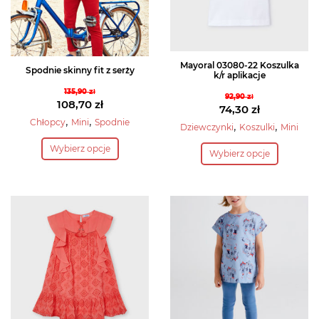
Mayoral 03080-22 Koszulka
Spodnie skinny fit z serży
k/r aplikacje
135,90
zł
92,90
zł
Pierwotna
108,70
zł
Pierwotna
74,30
zł
cena
Aktualna
,
,
Chłopcy
Mini
Spodnie
cena
Aktualna
,
,
Dziewczynki
Koszulki
Mini
wynosiła:
cena
Ten
wynosiła:
cena
Ten
Wybierz opcje
135,90 zł.
wynosi:
Wybierz opcje
produkt
92,90 zł.
wynosi:
produkt
108,70 zł.
74,30 zł.
ma
ma
wiele
wiele
wariantów.
wariantów.
Opcje
Opcje
można
można
wybrać
wybrać
na
na
stronie
stronie
produktu