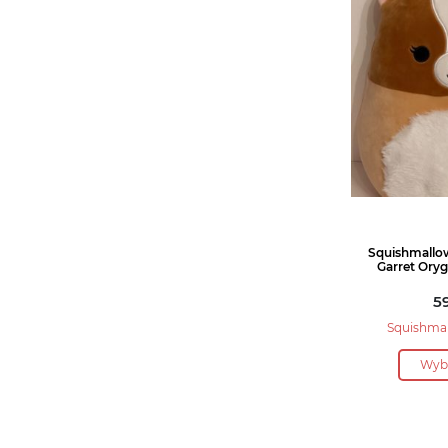
Squishmallo
Garret Ory
5
Squishma
Wybi