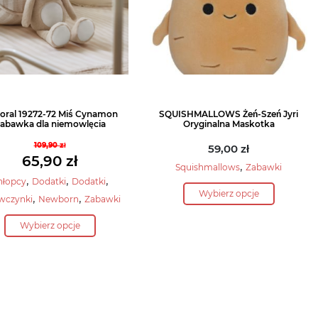
produktu
oral 19272-72 Miś Cynamon
SQUISHMALLOWS Żeń-Szeń Jyri
abawka dla niemowlęcia
Oryginalna Maskotka
109,90
zł
59,00
zł
Pierwotna
65,90
zł
,
Squishmallows
Zabawki
cena
Aktualna
,
,
,
hłopcy
Dodatki
Dodatki
Ten
wynosiła:
cena
Wybierz opcje
,
,
wczynki
Newborn
Zabawki
produkt
109,90 zł.
wynosi:
Ten
ma
65,90 zł.
Wybierz opcje
produkt
wiele
ma
wariantów.
wiele
Opcje
wariantów.
można
Opcje
wybrać