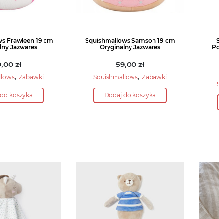
ws Frawleen 19 cm
Squishmallows Samson 19 cm
lny Jazwares
Oryginalny Jazwares
Po
9,00
zł
59,00
zł
,
,
llows
Zabawki
Squishmallows
Zabawki
 do koszyka
Dodaj do koszyka