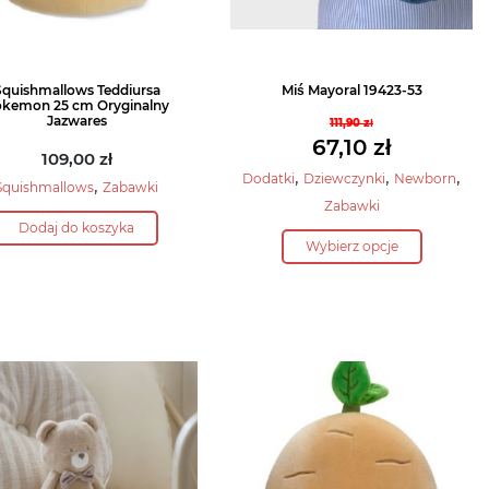
Squishmallows Teddiursa
Miś Mayoral 19423-53
kemon 25 cm Oryginalny
Jazwares
111,90
zł
Pierwotna
67,10
zł
109,00
zł
cena
Aktualna
,
,
,
Dodatki
Dziewczynki
Newborn
,
Squishmallows
Zabawki
wynosiła:
cena
Zabawki
111,90 zł.
wynosi:
Dodaj do koszyka
Ten
67,10 zł.
Wybierz opcje
produkt
ma
wiele
wariantów.
Opcje
można
wybrać
na
stronie