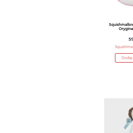
Squishmallo
Orygina
5
Squishma
Dodaj