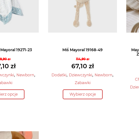
 Mayoral 19271-23
Miś Mayoral 19168-49
May
Z
99,90
zł
114,90
zł
Pierwotna
Pierwotna
,10
zł
67,10
zł
cena
cena
Aktualna
Aktualna
,
,
,
,
,
wczynki
Newborn
Dodatki
Dziewczynki
Newborn
wynosiła:
wynosiła:
C
cena
cena
abawki
Zabawki
99,90 zł.
114,90 zł.
wynosi:
wynosi:
Dzie
Ten
Ten
67,10 zł.
67,10 zł.
erz opcje
Wybierz opcje
produkt
produkt
ma
ma
wiele
wiele
wariantów.
wariantów.
Opcje
Opcje
można
można