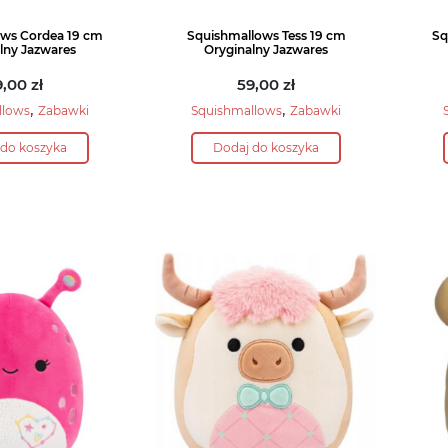
ows Cordea 19 cm
Squishmallows Tess 19 cm
Sq
lny Jazwares
Oryginalny Jazwares
9,00
zł
59,00
zł
,
,
llows
Zabawki
Squishmallows
Zabawki
 do koszyka
Dodaj do koszyka