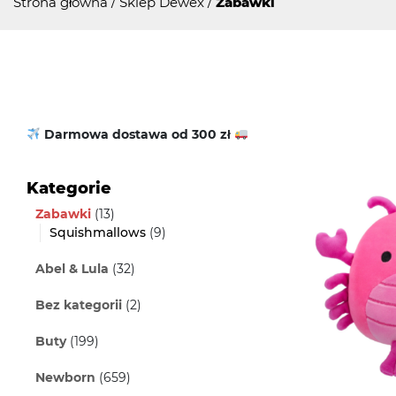
Strona główna
/
Sklep Dewex
/
Zabawki
Darmowa dostawa od 300 zł
Kategorie
Zabawki
(13)
Squishmallows
(9)
Abel & Lula
(32)
Bez kategorii
(2)
Buty
(199)
Newborn
(659)