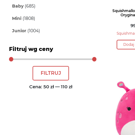
Baby
(685)
Squishmall
Orygina
Mini
(1808)
9
Junior
(1004)
Squishma
Dodaj
Filtruj wg ceny
Cena
Cena
FILTRUJ
min
max
Cena:
50 zł
—
110 zł