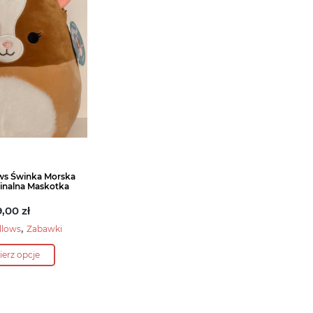
wybrać
wybrać
na
na
stronie
stronie
produktu
produktu
ws Świnka Morska
ginalna Maskotka
9,00
zł
,
llows
Zabawki
Ten
erz opcje
produkt
ma
wiele