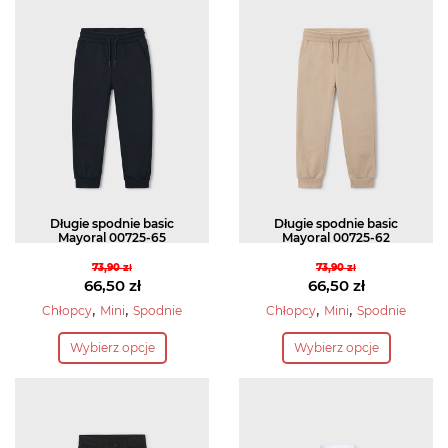
wariantów.
wiele
Opcje
wariantów.
można
Opcje
wybrać
można
na
wybrać
stronie
na
produktu
stronie
produktu
Długie spodnie basic
Długie spodnie basic
Mayoral 00725-65
Mayoral 00725-62
73,90
zł
73,90
zł
Pierwotna
Pierwotna
66,50
zł
66,50
zł
cena
Aktualna
cena
Aktualna
,
,
,
,
Chłopcy
Mini
Spodnie
Chłopcy
Mini
Spodnie
wynosiła:
cena
wynosiła:
cena
Ten
Ten
Wybierz opcje
Wybierz opcje
73,90 zł.
wynosi:
73,90 zł.
wynosi:
produkt
produkt
66,50 zł.
66,50 zł.
ma
ma
wiele
wiele
wariantów.
wariantów.