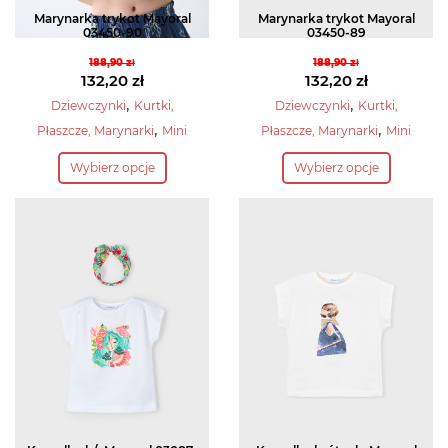
Marynarka trykot Mayoral
Marynarka trykot Mayoral
03450-90
03450-89
188,90
zł
188,90
zł
Pierwotna
Pierwotna
132,20
zł
132,20
zł
cena
Aktualna
cena
Aktualna
,
,
Dziewczynki
Kurtki,
Dziewczynki
Kurtki,
wynosiła:
cena
wynosiła:
cena
,
,
Płaszcze, Marynarki
Mini
Płaszcze, Marynarki
Mini
188,90 zł.
wynosi:
188,90 zł.
wynosi:
Ten
Ten
132,20 zł.
132,20 zł.
Wybierz opcje
Wybierz opcje
produkt
produkt
ma
ma
wiele
wiele
wariantów.
wariantów.
Opcje
Opcje
można
można
wybrać
wybrać
na
na
stronie
stronie
produktu
produktu