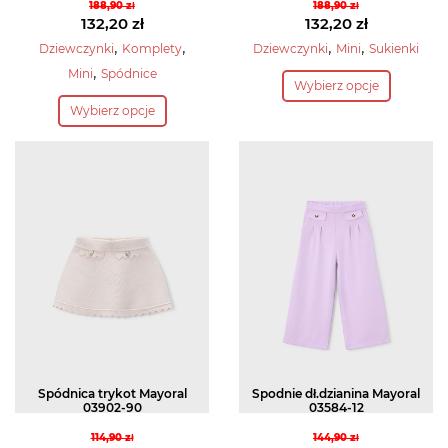
188,90
zł
188,90
zł
Pierwotna
Pierwotna
132,20
zł
132,20
zł
cena
Aktualna
cena
Aktualna
,
,
,
,
Dziewczynki
Komplety
Dziewczynki
Mini
Sukienki
wynosiła:
cena
wynosiła:
cena
Ten
,
Mini
Spódnice
Wybierz opcje
188,90 zł.
wynosi:
188,90 zł.
wynosi:
Ten
produkt
132,20 zł.
132,20 zł.
Wybierz opcje
produkt
ma
ma
wiele
wiele
wariantów.
wariantów.
Opcje
Opcje
można
można
wybrać
wybrać
na
na
stronie
stronie
produktu
produktu
Spódnica trykot Mayoral
Spodnie dł.dzianina Mayoral
03902-90
03584-12
114,90
zł
144,90
zł