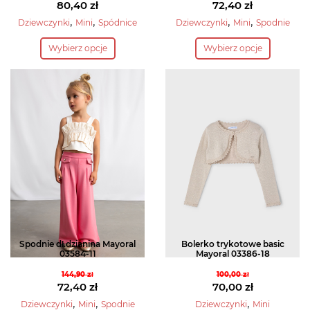
Pierwotna
Pierwotna
80,40
zł
72,40
zł
cena
Aktualna
cena
Aktualna
,
,
,
,
Dziewczynki
Mini
Spódnice
Dziewczynki
Mini
Spodnie
wynosiła:
cena
wynosiła:
cena
Ten
Ten
Wybierz opcje
Wybierz opcje
114,90 zł.
wynosi:
144,90 zł.
wynosi:
produkt
produkt
80,40 zł.
72,40 zł.
ma
ma
wiele
wiele
wariantów.
wariantów.
Opcje
Opcje
można
można
wybrać
wybrać
na
na
stronie
stronie
produktu
produktu
Spodnie dł.dzianina Mayoral
Bolerko trykotowe basic
03584-11
Mayoral 03386-18
144,90
zł
100,00
zł
Pierwotna
Pierwotna
72,40
zł
70,00
zł
cena
Aktualna
cena
Aktualna
,
,
,
Dziewczynki
Mini
Spodnie
Dziewczynki
Mini