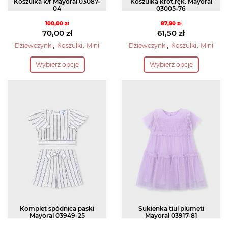
Koszulka k/r Mayoral 03087-
Koszulka krót.ręk. Mayoral
04
03005-76
100,00
zł
87,90
zł
Pierwotna
Pierwotna
70,00
zł
61,50
zł
cena
Aktualna
cena
Aktualna
,
,
,
,
Dziewczynki
Koszulki
Mini
Dziewczynki
Koszulki
Mini
wynosiła:
cena
wynosiła:
cena
Ten
Ten
Wybierz opcje
Wybierz opcje
100,00 zł.
wynosi:
87,90 zł.
wynosi:
produkt
produkt
70,00 zł.
61,50 zł.
ma
ma
wiele
wiele
wariantów.
wariantów.
Opcje
Opcje
można
można
wybrać
wybrać
na
na
stronie
stronie
produktu
produktu
Komplet spódnica paski
Sukienka tiul plumeti
Mayoral 03949-25
Mayoral 03917-81