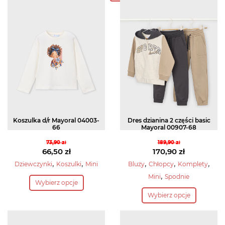
Koszulka d/r Mayoral 04003-
Dres dzianina 2 części basic
66
Mayoral 00907-68
73,90
zł
189,90
zł
Pierwotna
Pierwotna
66,50
zł
170,90
zł
cena
Aktualna
cena
Aktualna
,
,
,
,
,
Dziewczynki
Koszulki
Mini
Bluzy
Chłopcy
Komplety
wynosiła:
cena
wynosiła:
cena
Ten
,
Mini
Spodnie
Wybierz opcje
73,90 zł.
wynosi:
189,90 zł.
wynosi:
produkt
Ten
66,50 zł.
170,90 zł.
Wybierz opcje
ma
produkt
wiele
ma