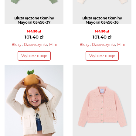
produktu
produktu
Bluza łączone tkaniny
Bluza łączone tkaniny
Mayoral 03456-37
Mayoral 03456-36
144,90
zł
144,90
zł
Pierwotna
Pierwotna
101,40
zł
101,40
zł
cena
Aktualna
cena
Aktualna
,
,
,
,
Bluzy
Dziewczynki
Mini
Bluzy
Dziewczynki
Mini
wynosiła:
cena
wynosiła:
cena
Ten
Ten
Wybierz opcje
Wybierz opcje
144,90 zł.
wynosi:
144,90 zł.
wynosi:
produkt
produkt
101,40 zł.
101,40 zł.
ma
ma
wiele
wiele
wariantów.
wariantów.
Opcje
Opcje
można
można
wybrać
wybrać
na
na
stronie
stronie
produktu
produktu