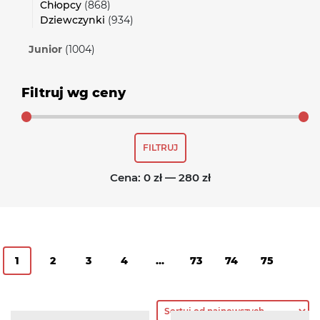
Chłopcy
(868)
Dziewczynki
(934)
Junior
(1004)
Filtruj wg ceny
Cena
Cena
FILTRUJ
min
max
Cena:
0 zł
—
280 zł
1
2
3
4
…
73
74
75