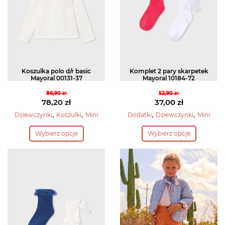
wybrać
wybrać
na
na
stronie
stronie
produktu
produktu
Koszulka polo d/r basic
Komplet 2 pary skarpetek
Mayoral 00131-37
Mayoral 10184-72
86,90
zł
52,90
zł
Pierwotna
Pierwotna
78,20
zł
37,00
zł
cena
Aktualna
cena
Aktualna
,
,
,
,
Dziewczynki
Koszulki
Mini
Dodatki
Dziewczynki
Mini
wynosiła:
cena
wynosiła:
cena
Ten
Ten
Wybierz opcje
Wybierz opcje
86,90 zł.
wynosi:
52,90 zł.
wynosi:
produkt
produkt
78,20 zł.
37,00 zł.
ma
ma
wiele
wiele
wariantów.
wariantów.
Opcje
Opcje
można
można
wybrać
wybrać