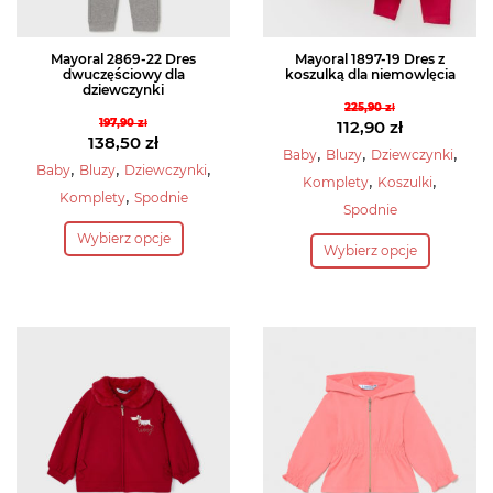
produktu
Mayoral 2869-22 Dres
Mayoral 1897-19 Dres z
dwuczęściowy dla
koszulką dla niemowlęcia
dziewczynki
225,90
zł
197,90
zł
Pierwotna
112,90
zł
Pierwotna
138,50
zł
cena
Aktualna
,
,
,
Baby
Bluzy
Dziewczynki
cena
Aktualna
,
,
,
Baby
Bluzy
Dziewczynki
wynosiła:
cena
,
,
Komplety
Koszulki
wynosiła:
cena
,
225,90 zł.
wynosi:
Komplety
Spodnie
Spodnie
197,90 zł.
wynosi:
Ten
112,90 zł.
Ten
138,50 zł.
Wybierz opcje
produkt
Wybierz opcje
produkt
ma
ma
wiele
wiele
wariantów.
wariantów.
Opcje
Opcje
można
można
wybrać
wybrać
na
na
stronie
stronie