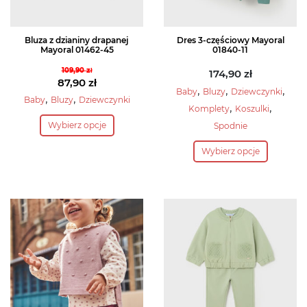
produktu
Bluza z dzianiny drapanej
Dres 3-częściowy Mayoral
Mayoral 01462-45
01840-11
109,90
zł
174,90
zł
Pierwotna
87,90
zł
,
,
,
Baby
Bluzy
Dziewczynki
cena
Aktualna
,
,
Baby
Bluzy
Dziewczynki
,
,
Komplety
Koszulki
wynosiła:
cena
Ten
Wybierz opcje
109,90 zł.
wynosi:
Spodnie
produkt
Ten
87,90 zł.
ma
Wybierz opcje
produkt
wiele
ma
wariantów.
wiele
Opcje
wariantów.
można
Opcje
wybrać
można
na
wybrać
stronie
na
produktu
stronie