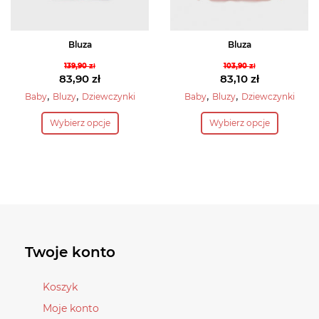
produktu
produktu
Bluza
Bluza
139,90
zł
103,90
zł
Pierwotna
Pierwotna
83,90
zł
83,10
zł
cena
Aktualna
cena
Aktualna
,
,
,
,
Baby
Bluzy
Dziewczynki
Baby
Bluzy
Dziewczynki
wynosiła:
cena
wynosiła:
cena
Ten
Ten
Wybierz opcje
Wybierz opcje
139,90 zł.
wynosi:
103,90 zł.
wynosi:
produkt
produkt
83,90 zł.
83,10 zł.
ma
ma
wiele
wiele
wariantów.
wariantów.
Opcje
Opcje
można
można
wybrać
wybrać
Twoje konto
na
na
stronie
stronie
Koszyk
produktu
produktu
Moje konto