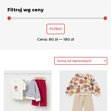
Filtruj wg ceny
Cena
Cena
FILTRUJ
min
max
Cena:
80 zł
—
180 zł