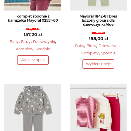
produktu
Komplet spodnie z
Mayoral 1842-81 Dres
kamizelką Mayoral 02551-60
łączony gipiura dla
dziewczynki Aloe
184,90
zł
Pierwotna
185,90
zł
157,20
zł
Pierwotna
158,00
zł
cena
Aktualna
,
,
,
Baby
Bluzy
Dziewczynki
cena
Aktualna
,
,
,
Baby
Bluzy
Dziewczynki
wynosiła:
cena
,
Komplety
Spodnie
wynosiła:
cena
,
184,90 zł.
wynosi:
Komplety
Spodnie
Ten
185,90 zł.
wynosi:
Ten
157,20 zł.
Wybierz opcje
produkt
158,00 zł.
Wybierz opcje
produkt
ma
ma
wiele
wiele
wariantów.
wariantów.
Opcje
Opcje
można
można
wybrać
wybrać
na
na
stronie
stronie
produktu