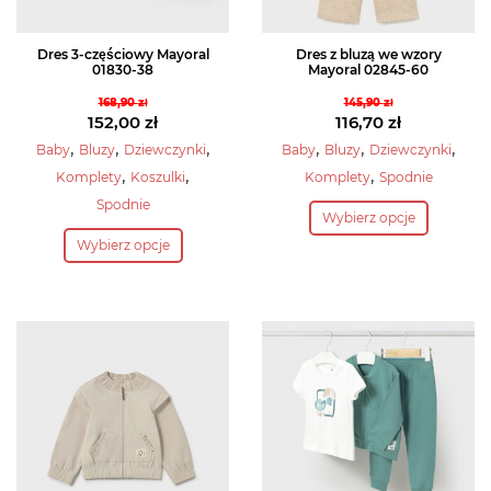
Dres 3-częściowy Mayoral
Dres z bluzą we wzory
01830-38
Mayoral 02845-60
168,90
zł
145,90
zł
Pierwotna
Pierwotna
152,00
zł
116,70
zł
cena
Aktualna
cena
Aktualna
,
,
,
,
,
,
Baby
Bluzy
Dziewczynki
Baby
Bluzy
Dziewczynki
wynosiła:
cena
wynosiła:
cena
,
,
,
Komplety
Koszulki
Komplety
Spodnie
168,90 zł.
wynosi:
145,90 zł.
wynosi:
Ten
Spodnie
152,00 zł.
116,70 zł.
Wybierz opcje
Ten
produkt
Wybierz opcje
produkt
ma
ma
wiele
wiele
wariantów.
wariantów.
Opcje
Opcje
można
można
wybrać
wybrać
na
na
stronie
stronie
produktu