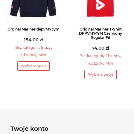
Orginal Marines depv4173ym
Original Marines T-Shirt
DFPV4174YM Czerwony
Regular Fit
154,00
zł
,
,
Bez kategorii
Bluzy
74,00
zł
,
,
,
Chłopcy
Mini
Bez kategorii
Chłopcy
Ten
,
Koszulki
Mini
Wybierz opcje
produkt
Ten
Wybierz opcje
ma
produkt
wiele
ma
wariantów.
wiele
Opcje
wariantów.
można
Opcje
wybrać
można
na
wybrać
Twoje konto
stronie
na