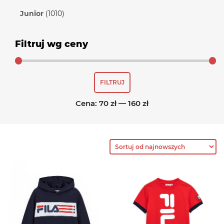
Junior
(1010)
Filtruj wg ceny
Cena
Cena
FILTRUJ
min
max
Cena:
70 zł
—
160 zł