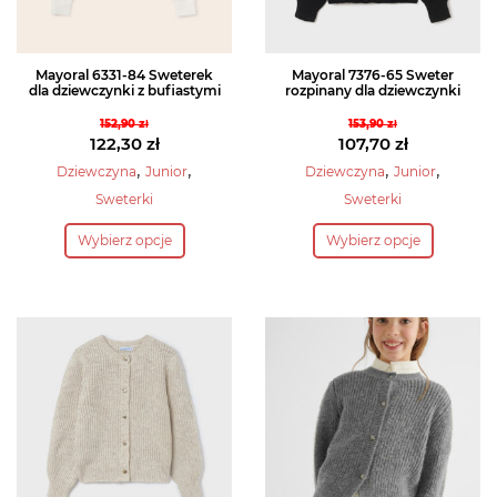
produktu
produktu
Mayoral 6331-84 Sweterek
Mayoral 7376-65 Sweter
dla dziewczynki z bufiastymi
rozpinany dla dziewczynki
152,90
zł
153,90
zł
Pierwotna
Pierwotna
122,30
zł
107,70
zł
cena
Aktualna
cena
Aktualna
,
,
,
,
Dziewczyna
Junior
Dziewczyna
Junior
wynosiła:
cena
wynosiła:
cena
Sweterki
Sweterki
152,90 zł.
wynosi:
153,90 zł.
wynosi:
Ten
Ten
122,30 zł.
107,70 zł.
Wybierz opcje
Wybierz opcje
produkt
produkt
ma
ma
wiele
wiele
wariantów.
wariantów.
Opcje
Opcje
można
można
wybrać
wybrać
na
na
stronie
stronie