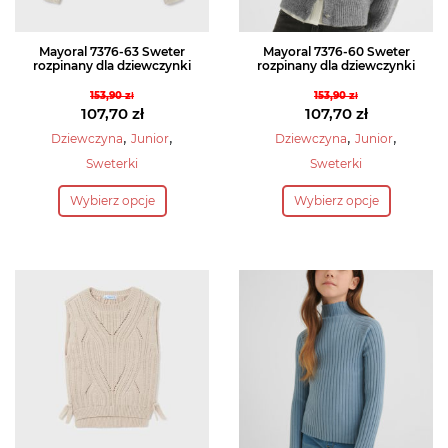
produktu
produktu
Mayoral 7376-63 Sweter
Mayoral 7376-60 Sweter
rozpinany dla dziewczynki
rozpinany dla dziewczynki
153,90
zł
153,90
zł
Pierwotna
Pierwotna
107,70
zł
107,70
zł
cena
Aktualna
cena
Aktualna
,
,
,
,
Dziewczyna
Junior
Dziewczyna
Junior
wynosiła:
cena
wynosiła:
cena
Sweterki
Sweterki
153,90 zł.
wynosi:
153,90 zł.
wynosi:
Ten
Ten
107,70 zł.
107,70 zł.
Wybierz opcje
Wybierz opcje
produkt
produkt
ma
ma
wiele
wiele
wariantów.
wariantów.
Opcje
Opcje
można
można
wybrać
wybrać
na
na
stronie
stronie
produktu
produktu