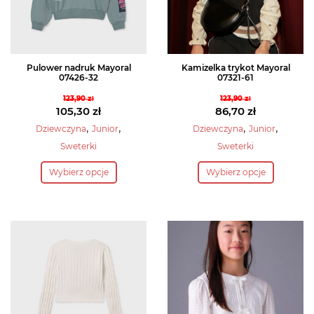
stronie
stronie
produktu
produktu
Pulower nadruk Mayoral
Kamizelka trykot Mayoral
07426-32
07321-61
123,90
zł
123,90
zł
Pierwotna
Pierwotna
105,30
zł
86,70
zł
cena
Aktualna
cena
Aktualna
,
,
,
,
Dziewczyna
Junior
Dziewczyna
Junior
wynosiła:
cena
wynosiła:
cena
Sweterki
Sweterki
123,90 zł.
wynosi:
123,90 zł.
wynosi:
Ten
Ten
105,30 zł.
86,70 zł.
Wybierz opcje
Wybierz opcje
produkt
produkt
ma
ma
wiele
wiele
wariantów.
wariantów.
Opcje
Opcje
można
można
wybrać
wybrać
na
na