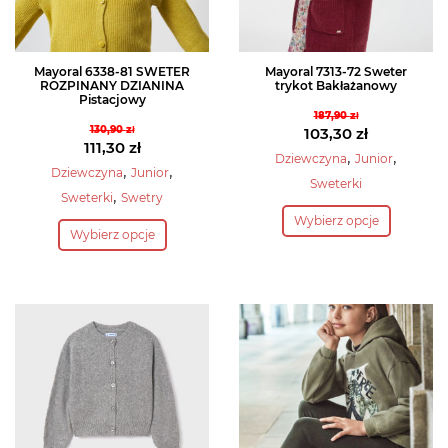
produktu
Mayoral 6338-81 SWETER
Mayoral 7313-72 Sweter
ROZPINANY DZIANINA
trykot Bakłażanowy
Pistacjowy
187,90
zł
130,90
zł
Pierwotna
103,30
zł
Pierwotna
111,30
zł
cena
Aktualna
,
,
Dziewczyna
Junior
cena
Aktualna
,
,
Dziewczyna
Junior
wynosiła:
cena
Sweterki
wynosiła:
cena
,
187,90 zł.
wynosi:
Sweterki
Swetry
Ten
130,90 zł.
wynosi:
Ten
103,30 zł.
Wybierz opcje
produkt
111,30 zł.
Wybierz opcje
produkt
ma
ma
wiele
wiele
wariantów.
wariantów.
Opcje
Opcje
można
można
wybrać
wybrać
na
na
stronie
stronie