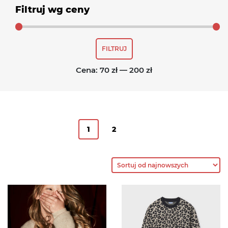
Filtruj wg ceny
Cena
Cena
FILTRUJ
min
max
Cena:
70 zł
—
200 zł
1
2