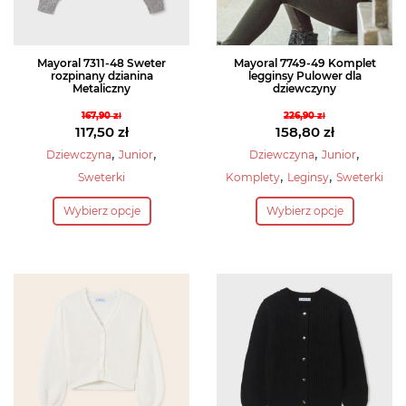
produktu
produktu
Mayoral 7311-48 Sweter
Mayoral 7749-49 Komplet
rozpinany dzianina
legginsy Pulower dla
Metaliczny
dziewczyny
167,90
zł
226,90
zł
Pierwotna
Pierwotna
117,50
zł
158,80
zł
cena
Aktualna
cena
Aktualna
,
,
,
,
Dziewczyna
Junior
Dziewczyna
Junior
wynosiła:
cena
wynosiła:
cena
,
,
Sweterki
Komplety
Leginsy
Sweterki
167,90 zł.
wynosi:
226,90 zł.
wynosi:
Ten
Ten
117,50 zł.
158,80 zł.
Wybierz opcje
Wybierz opcje
produkt
produkt
ma
ma
wiele
wiele
wariantów.
wariantów.
Opcje
Opcje
można
można
wybrać
wybrać
na
na
stronie
stronie