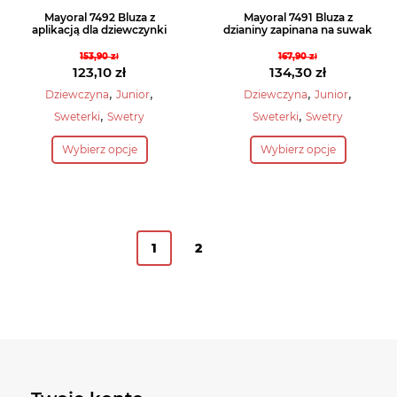
Mayoral 7492 Bluza z
Mayoral 7491 Bluza z
aplikacją dla dziewczynki
dzianiny zapinana na suwak
153,90
zł
167,90
zł
Pierwotna
Pierwotna
123,10
zł
134,30
zł
cena
Aktualna
cena
Aktualna
,
,
,
,
Dziewczyna
Junior
Dziewczyna
Junior
wynosiła:
cena
wynosiła:
cena
,
,
Sweterki
Swetry
Sweterki
Swetry
153,90 zł.
wynosi:
167,90 zł.
wynosi:
Ten
Ten
123,10 zł.
134,30 zł.
Wybierz opcje
Wybierz opcje
produkt
produkt
ma
ma
wiele
wiele
wariantów.
wariantów.
Opcje
Opcje
1
2
można
można
wybrać
wybrać
na
na
stronie
stronie
produktu
produktu