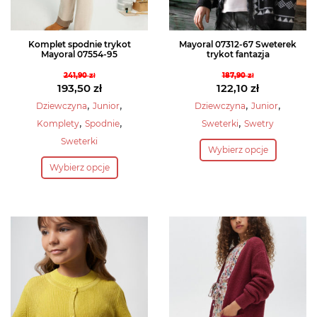
produktu
produktu
Komplet spodnie trykot
Mayoral 07312-67 Sweterek
Mayoral 07554-95
trykot fantazja
241,90
zł
187,90
zł
Pierwotna
Pierwotna
193,50
zł
122,10
zł
cena
Aktualna
cena
Aktualna
,
,
,
,
Dziewczyna
Junior
Dziewczyna
Junior
wynosiła:
cena
wynosiła:
cena
,
,
,
Komplety
Spodnie
Sweterki
Swetry
241,90 zł.
wynosi:
187,90 zł.
wynosi:
Ten
Sweterki
193,50 zł.
122,10 zł.
Wybierz opcje
Ten
produkt
Wybierz opcje
produkt
ma
ma
wiele
wiele
wariantów.
wariantów.
Opcje
Opcje
można
można
wybrać
wybrać
na
na
stronie
stronie
produktu