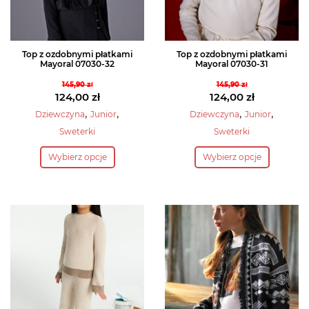
stronie
stronie
produktu
produktu
Top z ozdobnymi płatkami
Top z ozdobnymi płatkami
Mayoral 07030-32
Mayoral 07030-31
145,90
zł
145,90
zł
Pierwotna
Pierwotna
124,00
zł
124,00
zł
cena
Aktualna
cena
Aktualna
,
,
,
,
Dziewczyna
Junior
Dziewczyna
Junior
wynosiła:
cena
wynosiła:
cena
Sweterki
Sweterki
145,90 zł.
wynosi:
145,90 zł.
wynosi:
Ten
Ten
124,00 zł.
124,00 zł.
Wybierz opcje
Wybierz opcje
produkt
produkt
ma
ma
wiele
wiele
wariantów.
wariantów.
Opcje
Opcje
można
można
wybrać
wybrać
na
na
stronie
stronie