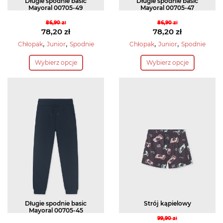
Długie spodnie basic
Długie spodnie basic
Mayoral 00705-49
Mayoral 00705-47
86,90
zł
86,90
zł
Pierwotna
Pierwotna
78,20
zł
78,20
zł
cena
Aktualna
cena
Aktualna
,
,
,
,
Chłopak
Junior
Spodnie
Chłopak
Junior
Spodnie
wynosiła:
cena
wynosiła:
cena
Ten
Ten
Wybierz opcje
Wybierz opcje
86,90 zł.
wynosi:
86,90 zł.
wynosi:
produkt
produkt
78,20 zł.
78,20 zł.
ma
ma
wiele
wiele
wariantów.
wariantów.
Opcje
Opcje
można
można
wybrać
wybrać
na
na
stronie
stronie
produktu
produktu
Długie spodnie basic
Strój kąpielowy
Mayoral 00705-45
99,90
zł