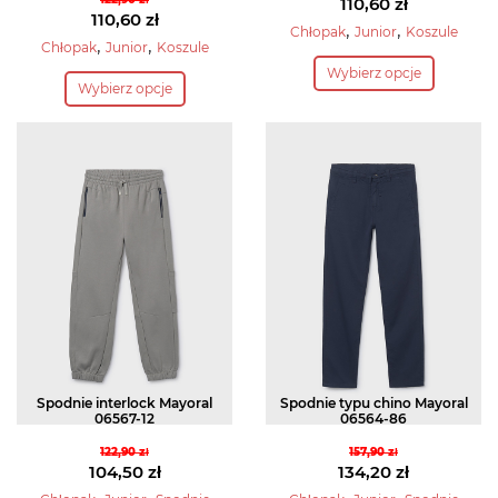
Pierwotna
110,60
zł
Pierwotna
110,60
zł
cena
Aktualna
,
,
Chłopak
Junior
Koszule
cena
Aktualna
,
,
Chłopak
Junior
Koszule
wynosiła:
cena
Ten
wynosiła:
cena
Ten
Wybierz opcje
122,90 zł.
wynosi:
produkt
Wybierz opcje
122,90 zł.
wynosi:
produkt
110,60 zł.
ma
110,60 zł.
ma
wiele
wiele
wariantów.
wariantów.
Opcje
Opcje
można
można
wybrać
wybrać
na
na
stronie
stronie
produktu
produktu
Spodnie interlock Mayoral
Spodnie typu chino Mayoral
06567-12
06564-86
122,90
zł
157,90
zł
Pierwotna
Pierwotna
104,50
zł
134,20
zł
cena
Aktualna
cena
Aktualna