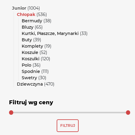
Junior
(1004)
Chłopak
(536)
Bermudy
(38)
Bluzy
(65)
Kurtki, Płaszcze, Marynarki
(33)
Buty
(39)
Komplety
(19)
Koszule
(52)
Koszulki
(120)
Polo
(36)
Spodnie
(111)
Swetry
(30)
Dziewczyna
(470)
Filtruj wg ceny
Cena
Cena
FILTRUJ
min
max