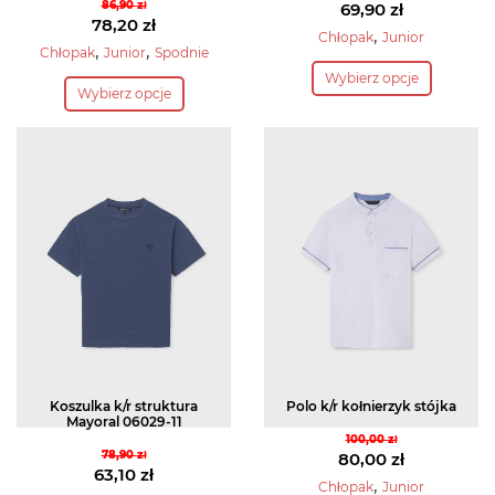
86,90
zł
Pierwotna
69,90
zł
Pierwotna
78,20
zł
cena
Aktualna
,
Chłopak
Junior
cena
Aktualna
,
,
Chłopak
Junior
Spodnie
wynosiła:
cena
Ten
wynosiła:
cena
Ten
Wybierz opcje
99,90 zł.
wynosi:
produkt
Wybierz opcje
86,90 zł.
wynosi:
produkt
69,90 zł.
ma
78,20 zł.
ma
wiele
wiele
wariantów.
wariantów.
Opcje
Opcje
można
można
wybrać
wybrać
na
na
stronie
stronie
produktu
produktu
Koszulka k/r struktura
Polo k/r kołnierzyk stójka
Mayoral 06029-11
100,00
zł
78,90
zł
Pierwotna
80,00
zł
Pierwotna
63,10
zł
cena
Aktualna
,
Chłopak
Junior