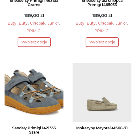
Sneakersy Primigi 1463155
Sneakersy dla chłopca
Czarne
Primigi 1465033
189,00
zł
189,00
zł
,
,
,
,
,
,
,
,
Buty
Buty
Chłopak
Junior
Buty
Buty
Chłopak
Junior
PRIMIGI
PRIMIGI
Ten
Ten
Wybierz opcje
Wybierz opcje
produkt
produkt
ma
ma
wiele
wiele
wariantów.
wariantów.
Opcje
Opcje
można
można
wybrać
wybrać
na
na
stronie
stronie
produktu
produktu
Sandały Primigi 1421333
Mokasyny Mayoral 41668-71
Szare