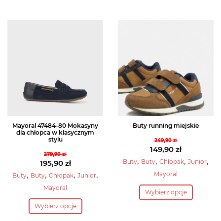
wiele
ma
wariantów.
wiele
Opcje
wariantów.
można
Opcje
wybrać
można
na
wybrać
stronie
na
produktu
stronie
produktu
Mayoral 47484-80 Mokasyny
Buty running miejskie
dla chłopca w klasycznym
stylu
249,90
zł
Pierwotna
149,90
zł
279,90
zł
cena
Aktualna
,
,
,
,
Pierwotna
Buty
Buty
Chłopak
Junior
195,90
zł
wynosiła:
cena
cena
Aktualna
,
,
,
,
Mayoral
Buty
Buty
Chłopak
Junior
249,90 zł.
wynosi:
wynosiła:
cena
Ten
Mayoral
149,90 zł.
Wybierz opcje
279,90 zł.
wynosi:
produkt
Ten
195,90 zł.
Wybierz opcje
ma
produkt