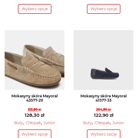
wynosiła:
cena
wynosiła:
cena
Ten
Ten
Wybierz opcje
Wybierz opcje
232,90 zł.
wynosi:
213,90 zł.
wynosi:
produkt
produkt
139,70 zł.
128,30 zł.
ma
ma
wiele
wiele
wariantów.
wariantów.
Opcje
Opcje
można
można
wybrać
wybrać
na
na
stronie
stronie
produktu
produktu
Mokasyny skóra Mayoral
Mokasyny skóra Mayoral
43577-29
41577-33
213,90
zł
204,90
zł
Pierwotna
Pierwotna
128,30
zł
122,90
zł
cena
Aktualna
cena
Aktualna
,
,
,
,
Buty
Chłopak
Junior
Buty
Chłopak
Junior
wynosiła:
cena
wynosiła:
cena
Ten
Ten
Wybierz opcje
Wybierz opcje
213,90 zł.
wynosi:
204,90 zł.
wynosi:
produkt
produkt