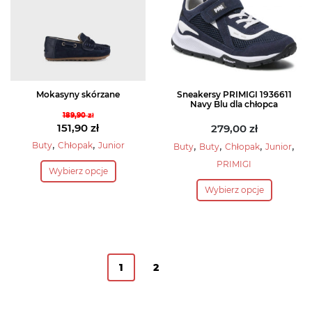
wybrać
wybrać
na
na
stronie
stronie
produktu
produktu
Mokasyny skórzane
Sneakersy PRIMIGI 1936611
Navy Blu dla chłopca
189,90
zł
Pierwotna
151,90
zł
279,00
zł
cena
Aktualna
,
,
,
,
,
,
Buty
Chłopak
Junior
Buty
Buty
Chłopak
Junior
wynosiła:
cena
Ten
PRIMIGI
Wybierz opcje
189,90 zł.
wynosi:
produkt
Ten
151,90 zł.
Wybierz opcje
ma
produkt
wiele
ma
wariantów.
wiele
Opcje
wariantów.
można
Opcje
1
2
wybrać
można
na
wybrać