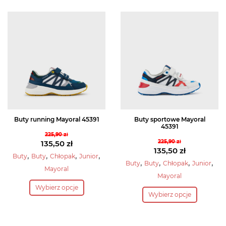
wiele
wiele
wariantów.
wariantów.
Opcje
Opcje
można
można
wybrać
wybrać
na
na
stronie
stronie
produktu
produktu
Buty running Mayoral 45391
Buty sportowe Mayoral
45391
225,90
zł
Pierwotna
225,90
zł
135,50
zł
Pierwotna
135,50
zł
cena
Aktualna
,
,
,
,
Buty
Buty
Chłopak
Junior
cena
Aktualna
,
,
,
,
Buty
Buty
Chłopak
Junior
wynosiła:
cena
Mayoral
wynosiła:
cena
225,90 zł.
wynosi:
Mayoral
Ten
225,90 zł.
wynosi:
Ten
135,50 zł.
Wybierz opcje
produkt
135,50 zł.
Wybierz opcje
produkt
ma
ma
wiele
wiele