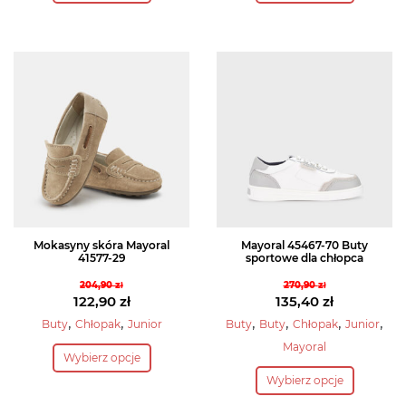
128,30 zł.
122,90 zł.
ma
ma
wiele
wiele
wariantów.
wariantów.
Opcje
Opcje
można
można
wybrać
wybrać
na
na
stronie
stronie
produktu
produktu
Mokasyny skóra Mayoral
Mayoral 45467-70 Buty
41577-29
sportowe dla chłopca
204,90
zł
270,90
zł
Pierwotna
Pierwotna
122,90
zł
135,40
zł
cena
Aktualna
cena
Aktualna
,
,
,
,
,
,
Buty
Chłopak
Junior
Buty
Buty
Chłopak
Junior
wynosiła:
cena
wynosiła:
cena
Ten
Mayoral
Wybierz opcje
204,90 zł.
wynosi:
270,90 zł.
wynosi:
produkt
Ten
122,90 zł.
135,40 zł.
Wybierz opcje
ma
produkt