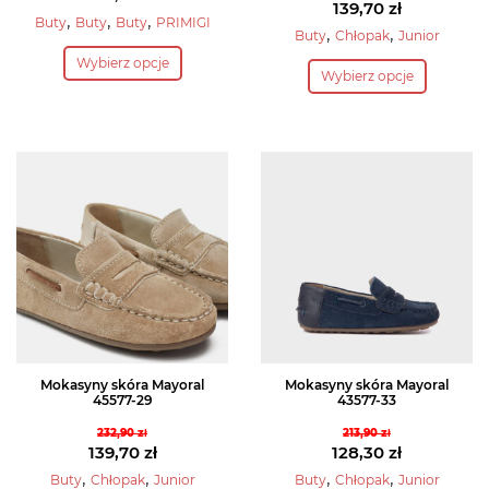
Pierwotna
139,70
zł
,
,
,
Buty
Buty
Buty
PRIMIGI
cena
Aktualna
,
,
Buty
Chłopak
Junior
Ten
wynosiła:
cena
Ten
Wybierz opcje
produkt
Wybierz opcje
232,90 zł.
wynosi:
produkt
ma
139,70 zł.
ma
wiele
wiele
wariantów.
wariantów.
Opcje
Opcje
można
można
wybrać
wybrać
na
na
stronie
stronie
produktu
produktu
Mokasyny skóra Mayoral
Mokasyny skóra Mayoral
45577-29
43577-33
232,90
zł
213,90
zł
Pierwotna
Pierwotna
139,70
zł
128,30
zł
cena
Aktualna
cena
Aktualna
,
,
,
,
Buty
Chłopak
Junior
Buty
Chłopak
Junior