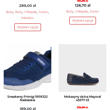
194,90
zł
Pierwotna
126,70
zł
289,00
zł
cena
Aktualna
,
,
,
,
,
,
Buty
Chłopak
Junior
Buty
Buty
Chłopak
Junior
wynosiła:
cena
Ten
PRIMIGI
Wybierz opcje
194,90 zł.
wynosi:
produkt
Ten
126,70 zł.
Wybierz opcje
ma
produkt
wiele
ma
wariantów.
wiele
Opcje
wariantów.
można
Opcje
wybrać
można
na
wybrać
stronie
na
produktu
stronie
produktu
Sneakersy Primigi 5959322
Mokasyny skóra Mayoral
Niebieskie
45577-33
232,90
zł
189,00
zł