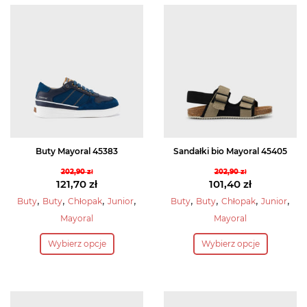
wariantów.
wariantów.
Opcje
Opcje
można
można
wybrać
wybrać
na
na
stronie
stronie
produktu
produktu
Buty Mayoral 45383
Sandałki bio Mayoral 45405
202,90
zł
202,90
zł
Pierwotna
Pierwotna
121,70
zł
101,40
zł
cena
Aktualna
cena
Aktualna
,
,
,
,
,
,
,
,
Buty
Buty
Chłopak
Junior
Buty
Buty
Chłopak
Junior
wynosiła:
cena
wynosiła:
cena
Mayoral
Mayoral
202,90 zł.
wynosi:
202,90 zł.
wynosi:
Ten
Ten
121,70 zł.
101,40 zł.
Wybierz opcje
Wybierz opcje
produkt
produkt
ma
ma
wiele
wiele
wariantów.
wariantów.