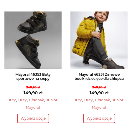
wiele
ma
wariantów.
wiele
Opcje
wariantów.
można
Opcje
wybrać
można
na
wybrać
stronie
na
produktu
stronie
produktu
Mayoral 46353 Buty
Mayoral 46351 Zimowe
sportowe na rzepy
buciki dziecięce dla chłopca
249,90
zł
249,90
zł
Pierwotna
Pierwotna
149,90
zł
149,90
zł
cena
Aktualna
cena
Aktualna
,
,
,
,
,
,
,
,
Buty
Buty
Chłopak
Junior
Buty
Buty
Chłopak
Junior
wynosiła:
cena
wynosiła:
cena
Mayoral
Mayoral
249,90 zł.
wynosi:
249,90 zł.
wynosi:
Ten
Ten
149,90 zł.
149,90 zł.
Wybierz opcje
Wybierz opcje
produkt
produkt
ma
ma