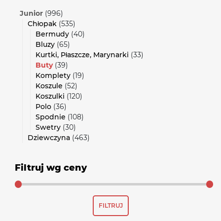
Junior
(996)
Chłopak
(535)
Bermudy
(40)
Bluzy
(65)
Kurtki, Płaszcze, Marynarki
(33)
Buty
(39)
Komplety
(19)
Koszule
(52)
Koszulki
(120)
Polo
(36)
Spodnie
(108)
Swetry
(30)
Dziewczyna
(463)
Filtruj wg ceny
Cena
Cena
FILTRUJ
min
max