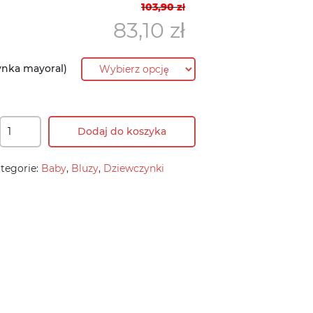
Pierwotna
Aktualna
103,90
zł
cena
cena
83,10
zł
wynosiła:
wynosi:
103,90 zł.
83,10 zł.
ynka mayoral)
Dodaj do koszyka
tegorie:
Baby
,
Bluzy
,
Dziewczynki