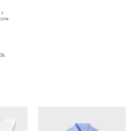
 z
yczna
 36