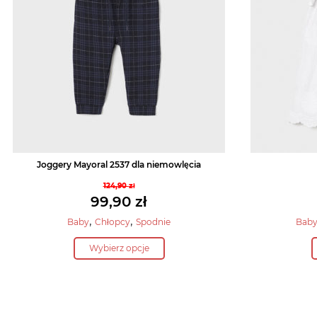
Joggery Mayoral 2537 dla niemowlęcia
124,90
zł
Pierwotna
99,90
zł
cena
Aktualna
,
,
Baby
Chłopcy
Spodnie
Bab
wynosiła:
cena
Ten
124,90 zł.
Wybierz opcje
wynosi:
produkt
99,90 zł.
ma
wiele
wariantów.