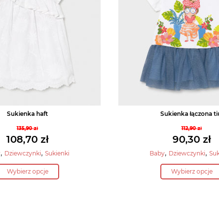
Sukienka haft
Sukienka łączona ti
135,90
zł
112,90
zł
Pierwotna
Pierwo
108,70
zł
90,30
zł
cena
cena
Aktualna
Aktual
,
,
,
,
y
Dziewczynki
Sukienki
Baby
Dziewczynki
Suk
wynosiła:
wynosił
cena
cena
Ten
Ten
135,90 zł.
112,90 z
Wybierz opcje
Wybierz opcje
wynosi:
wynosi
produkt
produ
108,70 zł.
90,30 zł
ma
ma
wiele
wiele
wariantów.
warian