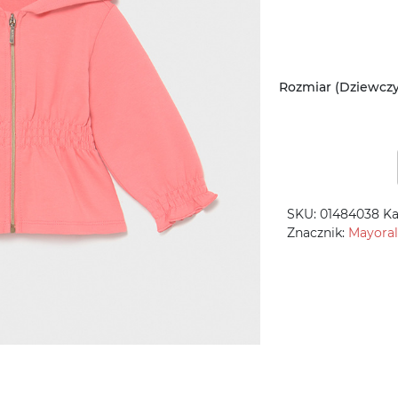
Rozmiar (Dziewcz
SKU:
01484038
Ka
Znacznik:
Mayoral