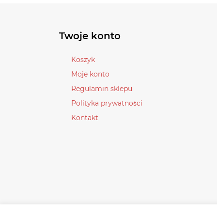
Opcje
można
wybrać
Twoje konto
na
stronie
Koszyk
produktu
Moje konto
Regulamin sklepu
Polityka prywatności
Kontakt