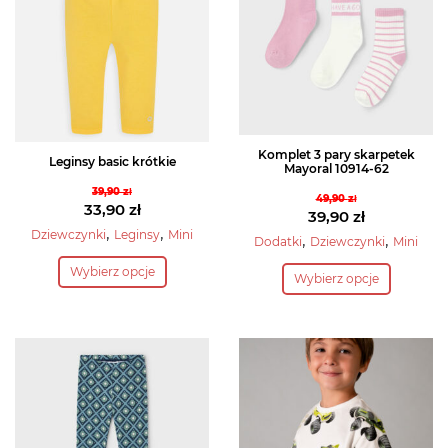
Komplet 3 pary skarpetek
Leginsy basic krótkie
Mayoral 10914-62
39,90
zł
49,90
zł
Pierwotna
33,90
zł
Pierwotna
39,90
zł
cena
Aktualna
,
,
Dziewczynki
Leginsy
Mini
cena
Aktualna
,
,
Dodatki
Dziewczynki
Mini
wynosiła:
cena
Ten
wynosiła:
cena
Ten
Wybierz opcje
39,90 zł.
wynosi:
Wybierz opcje
produkt
49,90 zł.
wynosi:
produkt
33,90 zł.
39,90 zł.
ma
ma
wiele
wiele
wariantów.
wariantów.
Opcje
Opcje
można
można
wybrać
wybrać