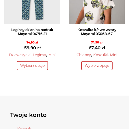
na
na
stronie
stronie
produktu
produktu
Leginsy dzianina nadruk
Koszulka k/r we wzory
Mayoral 04716-11
Mayoral 03068-67
74,90
zł
74,90
zł
Pierwotna
Pierwotna
59,90
zł
67,40
zł
cena
Aktualna
cena
Aktualna
,
,
,
,
Dziewczynki
Leginsy
Mini
Chłopcy
Koszulki
Mini
wynosiła:
cena
wynosiła:
cena
Ten
Ten
Wybierz opcje
Wybierz opcje
74,90 zł.
wynosi:
74,90 zł.
wynosi:
produkt
produkt
59,90 zł.
67,40 zł.
ma
ma
wiele
wiele
wariantów.
wariantów.
Opcje
Opcje
można
można
wybrać
wybrać
Twoje konto
na
na
stronie
stronie