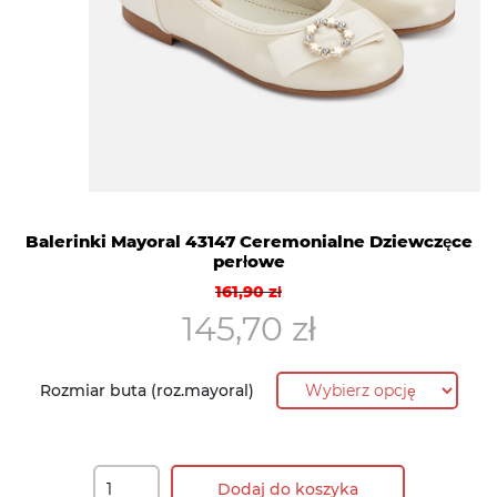
Balerinki Mayoral 43147 Ceremonialne Dziewczęce
perłowe
Pierwotna
Aktualna
161,90
zł
cena
cena
145,70
zł
wynosiła:
wynosi:
161,90 zł.
145,70 zł.
Rozmiar buta (roz.mayoral)
Dodaj do koszyka