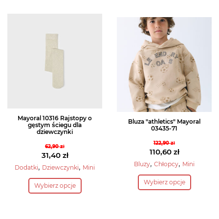
ma
wiele
wiele
wariantów.
wariantów.
Opcje
Opcje
można
można
wybrać
wybrać
na
na
stronie
stronie
produktu
produktu
Mayoral 10316 Rajstopy o
Bluza "athletics" Mayoral
gęstym ściegu dla
03435-71
dziewczynki
122,90
zł
62,90
zł
Pierwotna
110,60
zł
Pierwotna
31,40
zł
cena
Aktualna
,
,
Bluzy
Chłopcy
Mini
cena
Aktualna
,
,
Dodatki
Dziewczynki
Mini
wynosiła:
cena
Ten
wynosiła:
cena
Ten
Wybierz opcje
122,90 zł.
wynosi:
Wybierz opcje
62,90 zł.
wynosi:
produkt
produkt
110,60 zł.
31,40 zł.
ma
ma
wiele
wiele