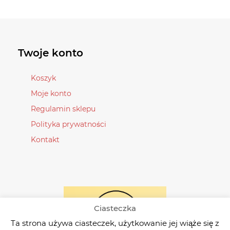
wariantów.
wariantów.
Opcje
Opcje
można
można
wybrać
wybrać
Twoje konto
na
na
stronie
stronie
Koszyk
produktu
produktu
Moje konto
Regulamin sklepu
Polityka prywatności
Kontakt
Ciasteczka
Ta strona używa ciasteczek, użytkowanie jej wiąże się z