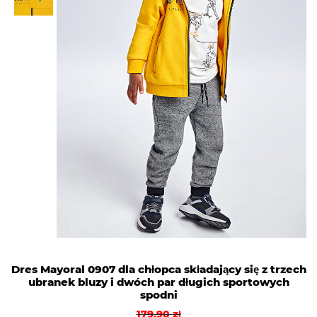
Dres Mayoral 0907 dla chłopca składający się z trzech
ubranek bluzy i dwóch par długich sportowych
spodni
Pierwotna
Aktualna
179,90
zł