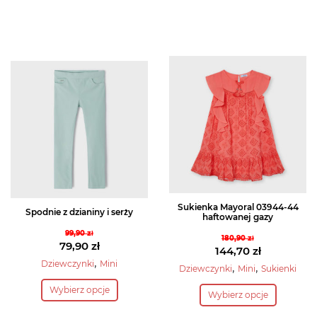
Sukienka Mayoral 03944-44
Spodnie z dzianiny i serży
haftowanej gazy
99,90
zł
180,90
zł
Pierwotna
79,90
zł
Pierwotna
144,70
zł
cena
Aktualna
,
Dziewczynki
Mini
cena
Aktualna
,
,
Dziewczynki
Mini
Sukienki
wynosiła:
cena
Ten
wynosiła:
cena
Ten
Wybierz opcje
99,90 zł.
wynosi:
Wybierz opcje
produkt
180,90 zł.
wynosi:
produkt
79,90 zł.
144,70 zł.
ma