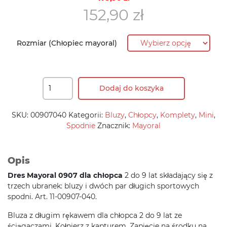
cena
cena
152,90
zł
wynosiła:
wynosi:
179,90 zł.
152,90 zł.
Rozmiar (Chłopiec mayoral)
Dodaj do koszyka
SKU:
00907040
Kategorii:
Bluzy
,
Chłopcy
,
Komplety
,
Mini
,
Spodnie
Znacznik:
Mayoral
Opis
Dres Mayoral 0907
dla chłopca
2 do 9 lat składający się z
trzech ubranek: bluzy i dwóch par długich sportowych
spodni. Art. 11-00907-040.
Bluza z długim rękawem dla chłopca 2 do 9 lat ze
ściągaczami. Kołnierz z kapturem. Zapięcie na środku na