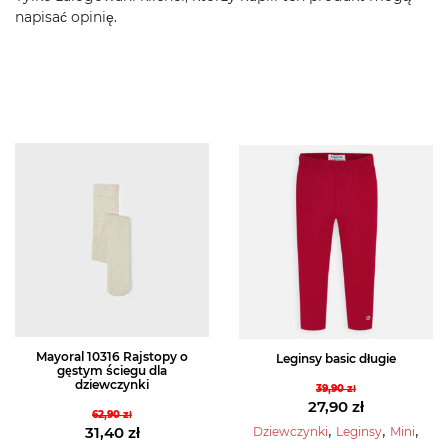
napisać opinię.
Mayoral 10316 Rajstopy o
Leginsy basic długie
gęstym ściegu dla
dziewczynki
39,90
zł
Pierwotna
27,90
zł
62,90
zł
cena
Aktualna
,
,
,
Pierwotna
31,40
zł
Dziewczynki
Leginsy
Mini