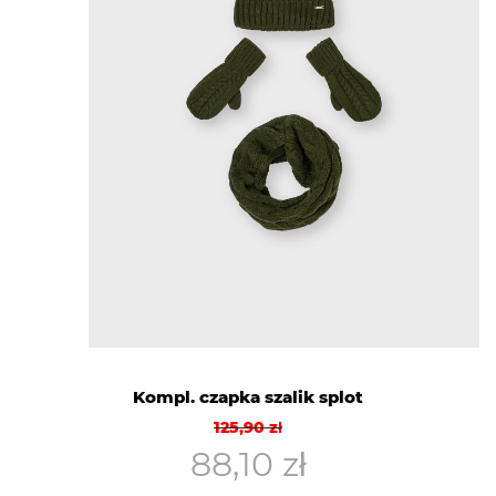
Kompl. czapka szalik splot
Pierwotna
Aktualna
125,90
zł
cena
cena
88,10
zł
wynosiła:
wynosi: