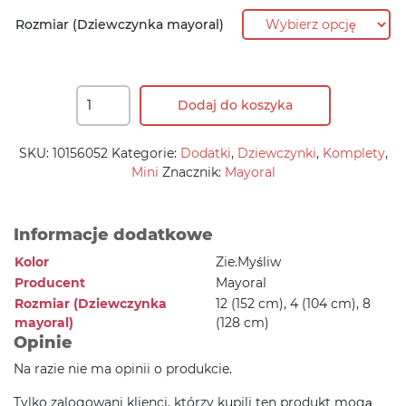
125,90 zł.
88,10 zł.
Rozmiar (Dziewczynka mayoral)
Dodaj do koszyka
SKU:
10156052
Kategorie:
Dodatki
,
Dziewczynki
,
Komplety
,
Mini
Znacznik:
Mayoral
Informacje dodatkowe
Kolor
Zie.Myśliw
Producent
Mayoral
Rozmiar (Dziewczynka
12 (152 cm), 4 (104 cm), 8
mayoral)
(128 cm)
Opinie
Na razie nie ma opinii o produkcie.
Tylko zalogowani klienci, którzy kupili ten produkt mogą