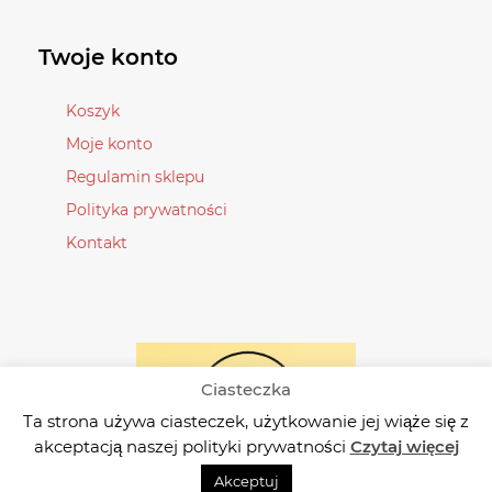
można
można
wybrać
wybrać
Twoje konto
na
na
stronie
stronie
Koszyk
produktu
produktu
Moje konto
Regulamin sklepu
Polityka prywatności
Kontakt
Ciasteczka
Ta strona używa ciasteczek, użytkowanie jej wiąże się z
akceptacją naszej polityki prywatności
Czytaj więcej
Akceptuj