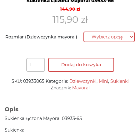
Sukienka łączona Mayoral 03933-65
Pierwotna
Aktualna
144,90
zł
cena
cena
115,90
zł
wynosiła:
wynosi:
144,90 zł.
115,90 zł.
Rozmiar (Dziewczynka mayoral)
Dodaj do koszyka
SKU:
03933065
Kategorie:
Dziewczynki
,
Mini
,
Sukienki
Znacznik:
Mayoral
Opis
Sukienka łączona Mayoral 03933-65
Sukienka