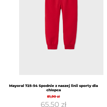
Mayoral 725-54 Spodnie z naszej linii sporty dla
chłopca
Pierwotna
Aktualna
81,90
zł
cena
cena
65,50
zł
wynosiła:
wynosi: