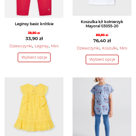
Koszulka k/r kołnierzyk
Leginsy basic krótkie
Mayoral 03055-20
39,90
zł
89,90
zł
Pierwotna
33,90
zł
Pierwotna
76,40
zł
cena
Aktualna
,
,
Dziewczynki
Leginsy
Mini
cena
Aktualna
,
,
Dziewczynki
Koszulki
Mini
wynosiła:
cena
Ten
wynosiła:
cena
Ten
Wybierz opcje
39,90 zł.
wynosi:
Wybierz opcje
produkt
89,90 zł.
wynosi:
produkt
33,90 zł.
76,40 zł.
ma
ma
wiele
wiele
wariantów.
wariantów.
Opcje
Opcje
można
można
wybrać
wybrać
na
na
stronie
stronie
produktu
produktu