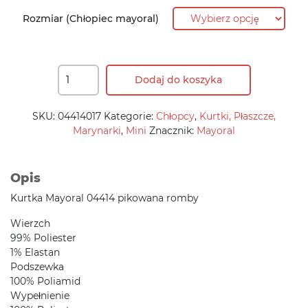
233,90 zł.
198,80 zł.
Rozmiar (Chłopiec mayoral)
Dodaj do koszyka
SKU:
04414017
Kategorie:
Chłopcy
,
Kurtki, Płaszcze,
Marynarki
,
Mini
Znacznik:
Mayoral
Opis
Kurtka Mayoral 04414 pikowana romby
Wierzch
99% Poliester
1% Elastan
Podszewka
100% Poliamid
Wypełnienie