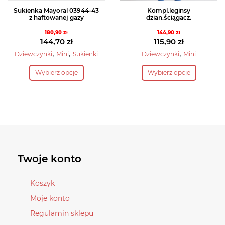
Sukienka Mayoral 03944-43
Kompl.leginsy
z haftowanej gazy
dzian.ściągacz.
180,90
zł
144,90
zł
Pierwotna
Pierwotna
144,70
zł
115,90
zł
cena
Aktualna
cena
Aktualna
,
,
,
Dziewczynki
Mini
Sukienki
Dziewczynki
Mini
wynosiła:
cena
wynosiła:
cena
Ten
Ten
Wybierz opcje
Wybierz opcje
180,90 zł.
wynosi:
144,90 zł.
wynosi:
produkt
produkt
144,70 zł.
115,90 zł.
ma
ma
wiele
wiele
wariantów.
wariantów.
Opcje
Opcje
można
można
wybrać
wybrać
Twoje konto
na
na
stronie
stronie
Koszyk
produktu
produktu
Moje konto
Regulamin sklepu