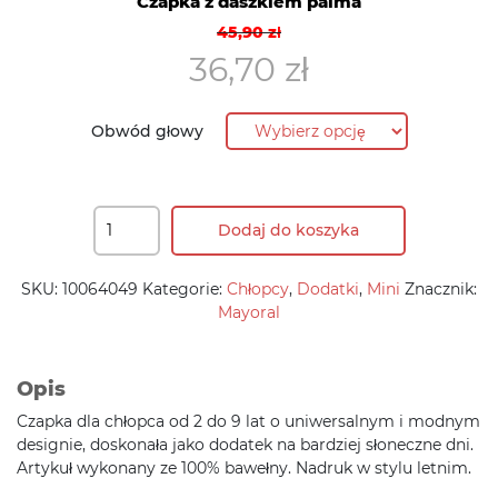
Czapka z daszkiem palma
Pierwotna
Aktualna
45,90
zł
cena
cena
36,70
zł
wynosiła:
wynosi:
45,90 zł.
36,70 zł.
Obwód głowy
Dodaj do koszyka
SKU:
10064049
Kategorie:
Chłopcy
,
Dodatki
,
Mini
Znacznik:
Mayoral
Opis
Czapka dla chłopca od 2 do 9 lat o uniwersalnym i modnym
designie, doskonała jako dodatek na bardziej słoneczne dni.
Artykuł wykonany ze 100% bawełny. Nadruk w stylu letnim.