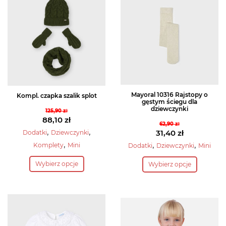
Mayoral 10316 Rajstopy o
Kompl. czapka szalik splot
gęstym ściegu dla
dziewczynki
125,90
zł
Pierwotna
88,10
zł
62,90
zł
cena
Aktualna
,
,
Pierwotna
31,40
zł
Dodatki
Dziewczynki
wynosiła:
cena
cena
Aktualna
,
,
,
Komplety
Mini
Dodatki
Dziewczynki
Mini
125,90 zł.
wynosi:
wynosiła:
cena
Ten
Ten
88,10 zł.
Wybierz opcje
Wybierz opcje
62,90 zł.
wynosi:
produkt
produkt
31,40 zł.
ma
ma
wiele
wiele
wariantów.
wariantów.
Opcje
Opcje