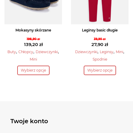
na
na
stronie
stronie
produktu
produktu
Mokasyny skórzane
Leginsy basic długie
198,90
zł
39,90
zł
Pierwotna
Pierwotna
139,20
zł
27,90
zł
cena
Aktualna
cena
Aktualna
,
,
,
,
,
,
Buty
Chłopcy
Dziewczynki
Dziewczynki
Leginsy
Mini
wynosiła:
cena
wynosiła:
cena
Mini
Spodnie
198,90 zł.
wynosi:
39,90 zł.
wynosi:
Ten
Ten
139,20 zł.
27,90 zł.
Wybierz opcje
Wybierz opcje
produkt
produkt
ma
ma
wiele
wiele
wariantów.
wariantów.
Opcje
Opcje
można
można
wybrać
wybrać
Twoje konto
na
na
stronie
stronie