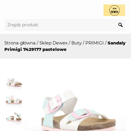
Strona główna
/
Sklep Dewex
/
Buty
/
PRIMIGI
/
Sandały
Primigi 7429177 pastelowe