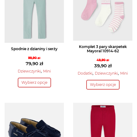
Komplet 3 pary skarpetek
Spodnie z dzianiny i serży
Mayoral 10914-62
99,90
zł
49,90
zł
Pierwotna
79,90
zł
Pierwotna
39,90
zł
cena
Aktualna
,
Dziewczynki
Mini
cena
Aktualna
,
,
Dodatki
Dziewczynki
Mini
wynosiła:
cena
Ten
wynosiła:
cena
Ten
Wybierz opcje
99,90 zł.
wynosi:
Wybierz opcje
produkt
49,90 zł.
wynosi:
produkt
79,90 zł.
39,90 zł.
ma
ma
wiele
wiele
wariantów.
wariantów.
Opcje
Opcje
można
można
wybrać
wybrać