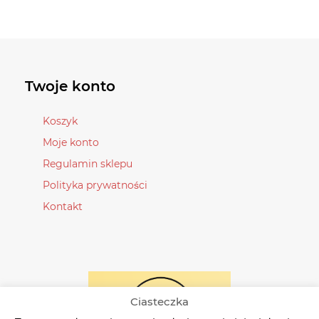
wiele
wiele
wariantów.
wariantów.
Opcje
Opcje
można
można
wybrać
wybrać
Twoje konto
na
na
stronie
stronie
Koszyk
produktu
produktu
Moje konto
Regulamin sklepu
Polityka prywatności
Kontakt
Ciasteczka