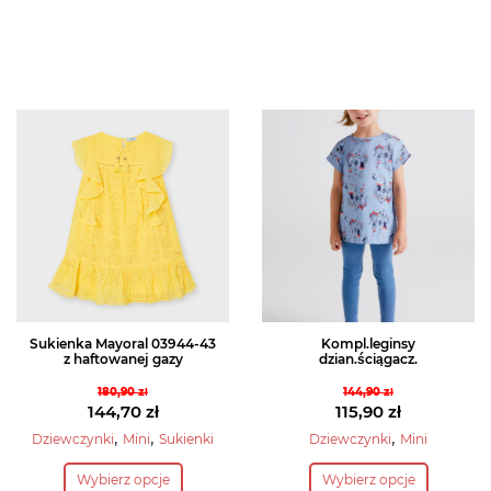
Sukienka Mayoral 03944-43
Kompl.leginsy
z haftowanej gazy
dzian.ściągacz.
180,90
zł
144,90
zł
Pierwotna
Pierwotna
144,70
zł
115,90
zł
cena
Aktualna
cena
Aktualna
,
,
,
Dziewczynki
Mini
Sukienki
Dziewczynki
Mini
wynosiła:
cena
wynosiła:
cena
Ten
Ten
Wybierz opcje
Wybierz opcje
180,90 zł.
wynosi:
144,90 zł.
wynosi: