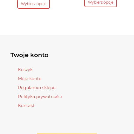
Wybierz opcje
74,90 zł.
wynosi:
88,10 zł.
Wybierz opcje
produkt
produkt
59,90 zł.
ma
ma
wiele
wiele
wariantów.
wariantów.
Opcje
Opcje
można
można
wybrać
wybrać
Twoje konto
na
na
stronie
stronie
Koszyk
produktu
produktu
Moje konto
Regulamin sklepu
Polityka prywatności
Kontakt