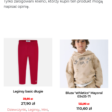
Tylko zalogowani klienci, którzy kupili ten produkt mogą
napisać opinię.
Leginsy basic długie
Bluza "athletics" Mayoral
03435-71
39,90
zł
Pierwotna
27,90
zł
122,90
zł
Pierwotna
110,60
zł
cena
Aktualna
,
,
,
Dziewczynki
Leginsy
Mini