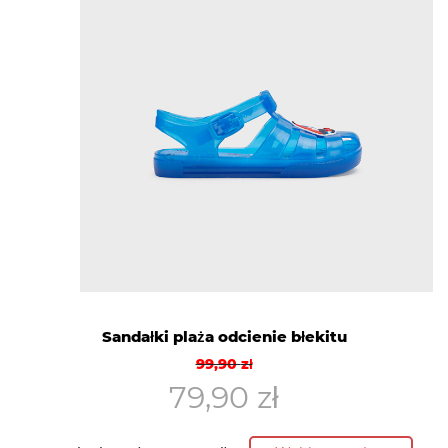
Sandałki plaża odcienie błekitu
Pierwotna
Aktualna
99,90
zł
cena
cena
79,90
zł
wynosiła:
wynosi:
99,90 zł.
79,90 zł.