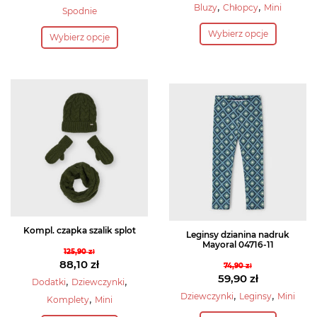
cena
Aktualna
,
,
wynosiła:
cena
Bluzy
Chłopcy
Mini
Spodnie
wynosiła:
cena
39,90 zł.
wynosi:
Ten
Ten
Wybierz opcje
122,90 zł.
wynosi:
27,90 zł.
Wybierz opcje
produkt
produkt
110,60 zł.
ma
ma
wiele
wiele
wariantów.
wariantów.
Opcje
Opcje
można
można
wybrać
wybrać
na
na
stronie
stronie
produktu
produktu
Kompl. czapka szalik splot
Leginsy dzianina nadruk
Mayoral 04716-11
125,90
zł
Pierwotna
88,10
zł
74,90
zł
Pierwotna
59,90
zł
cena
Aktualna
,
,
Dodatki
Dziewczynki
cena
Aktualna
,
,
wynosiła:
cena
Dziewczynki
Leginsy
Mini
,
Komplety
Mini
wynosiła:
cena
125,90 zł.
wynosi:
Ten
Ten