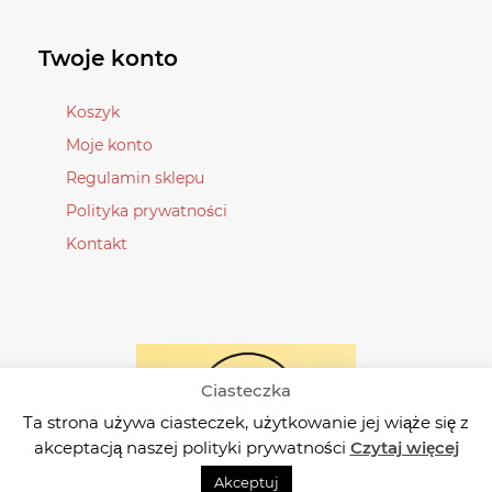
można
można
wybrać
wybrać
Twoje konto
na
na
stronie
stronie
Koszyk
produktu
produktu
Moje konto
Regulamin sklepu
Polityka prywatności
Kontakt
Ciasteczka
Ta strona używa ciasteczek, użytkowanie jej wiąże się z
akceptacją naszej polityki prywatności
Czytaj więcej
Akceptuj