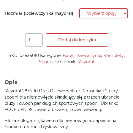
215,90 zł.
175,90 zł.
Rozmiar (Dziewczynka mayoral)
Dodaj do koszyka
SKU:
02835010
Kategorie:
Baby
,
Dziewczynki
,
Komplety
,
Spodnie
Znacznik:
Mayoral
Opis
Mayoral 2835-10 Dres Dziewczynka z Parasolką i 2 pary
spodni dla niemowlęcia składający się z trzech ubranek:
bluzy i dwóch par długich sportowych spodni. Ubranko
ECOFRIENDS, zawiera bawełnę zrównoważoną.
Bluza z długim rękawem dla niemowlęcia. Zapięcie na
środku na zamek błyskawiczny.