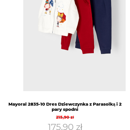
Mayoral 2835-10 Dres Dziewczynka z Parasolką i 2
pary spodni
Pierwotna
Aktualna
215,90
zł
cena
cena
175,90
zł
wynosiła:
wynosi: