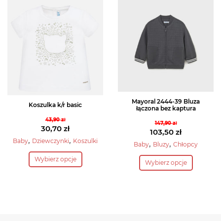
wariantów.
wariantów.
Opcje
Opcje
można
można
wybrać
wybrać
na
na
stronie
stronie
produktu
produktu
Mayoral 2444-39 Bluza
Koszulka k/r basic
łączona bez kaptura
43,90
zł
147,90
zł
Pierwotna
30,70
zł
Pierwotna
103,50
zł
cena
Aktualna
,
,
Baby
Dziewczynki
Koszulki
cena
Aktualna
,
,
Baby
Bluzy
Chłopcy
wynosiła:
cena
Ten
wynosiła:
cena
Ten
Wybierz opcje
43,90 zł.
wynosi:
Wybierz opcje
produkt
147,90 zł.
wynosi:
produkt
30,70 zł.
103,50 zł.
ma
ma
wiele
wiele
wariantów.
wariantów.
Opcje
Opcje