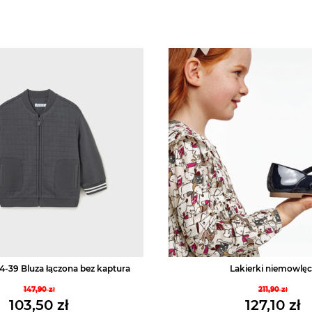
4-39 Bluza łączona bez kaptura
Lakierki niemowlęc
147,90
zł
211,90
zł
Pierwotna
Pierwo
103,50
zł
127,10
zł