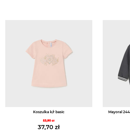
Koszulka k/r basic
Mayoral 244
53,90
zł
Pierwotna
37,70
zł