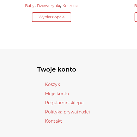
cena
Aktualna
,
,
Baby
Dziewczynki
Koszulki
B
wynosiła:
cena
Ten
53,90 zł.
Wybierz opcje
wynosi:
produkt
37,70 zł.
ma
wiele
wariantów.
Opcje
można
wybrać
Twoje konto
na
stronie
Koszyk
produktu
Moje konto
Regulamin sklepu
Polityka prywatności
Kontakt