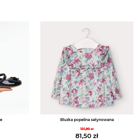
e
Bluzka popelina satynowana
101,90
zł
tna
Pierwotna
81,50
zł