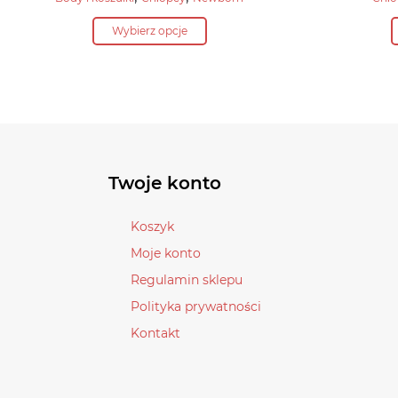
wynosiła:
cena
Ten
52,90 zł.
Wybierz opcje
wynosi:
produkt
45,00 zł.
ma
wiele
wariantów.
Opcje
można
wybrać
Twoje konto
na
stronie
Koszyk
produktu
Moje konto
Regulamin sklepu
Polityka prywatności
Kontakt