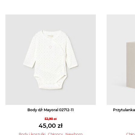
Body d/r Mayoral 02712-11
Przytulanka
52,90
zł
Pierwotna
45,00
zł
cena
Aktualna
,
,
Body i koszulki
Chłopcy
Newborn
Chło