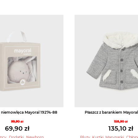
 niemowlęca Mayoral 19274-88
Płaszcz z barankiem Mayora
99,90
zł
158,90
zł
Pierwotna
Pierwo
69,90
zł
135,10
zł
cena
cena
Aktualna
Aktual
,
,
,
pcy
Dodatki
Newborn
Bluzy, Kurtki, Marynarki
Chłop