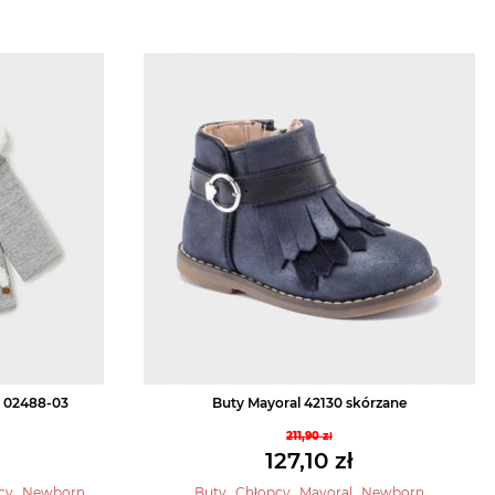
l 02488-03
Buty Mayoral 42130 skórzane
211,90
zł
tna
Pierwotna
127,10
zł
cena
na
Aktualna
,
,
,
,
cy
Newborn
Buty
Chłopcy
Mayoral
Newborn