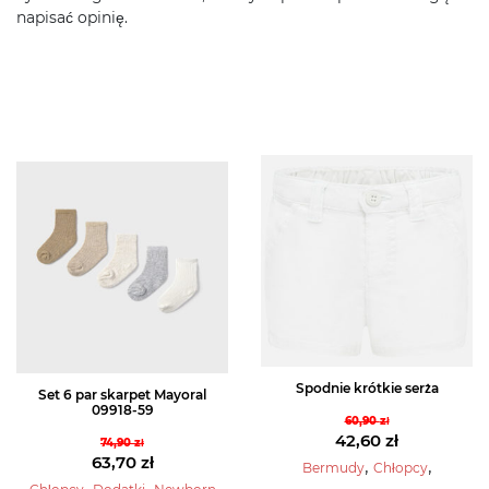
napisać opinię.
Spodnie krótkie serża
Set 6 par skarpet Mayoral
09918-59
60,90
zł
Pierwotna
42,60
zł
74,90
zł
Pierwotna
63,70
zł
cena
Aktualna
,
,
Bermudy
Chłopcy
cena
Aktualna
,
,
wynosiła:
cena