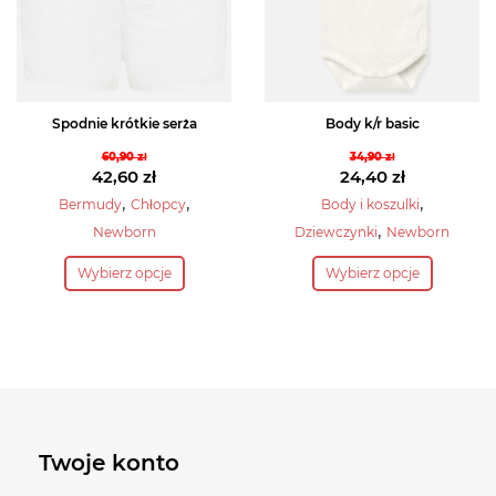
na
na
stronie
stronie
produktu
produktu
Spodnie krótkie serża
Body k/r basic
60,90
zł
34,90
zł
Pierwotna
Pierwotna
42,60
zł
24,40
zł
cena
Aktualna
cena
Aktualna
,
,
,
Bermudy
Chłopcy
Body i koszulki
wynosiła:
cena
wynosiła:
cena
,
Newborn
Dziewczynki
Newborn
60,90 zł.
wynosi:
34,90 zł.
wynosi:
Ten
Ten
42,60 zł.
24,40 zł.
Wybierz opcje
Wybierz opcje
produkt
produkt
ma
ma
wiele
wiele
wariantów.
wariantów.
Opcje
Opcje
można
można
wybrać
wybrać
Twoje konto
na
na