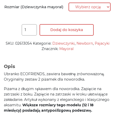
191,90 zł.
115,10 zł.
Rozmiar (Dziewczynka mayoral)
Dodaj do koszyka
SKU:
02613054
Kategorie:
Dziewczynki
,
Newborn
,
Pajacyki
Znacznik:
Mayoral
Opis
Ubranko ECOFRIENDS, zawiera bawełnę zrównoważoną.
Oryginalny zestaw 2 piżamek dla noworodka.
Piżama z długim rękawem dla noworodka. Zapięcie na
zatrzaski z boku. Zapięcie na zatrzaski w kroku ułatwiające
zakładanie. Artykuł wykonany z eleganckiego i klasycznego
aksamitu.
Większe rozmiary tego modelu (12 i 18
miesięcy) posiadają antypoślizgową podeszwę.