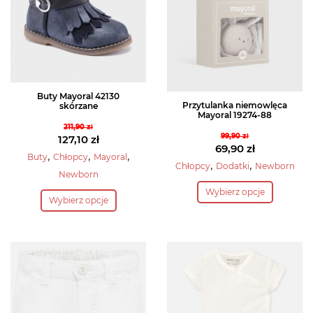
Buty Mayoral 42130
Przytulanka niemowlęca
skórzane
Mayoral 19274-88
211,90
zł
99,90
zł
Pierwotna
127,10
zł
Pierwotna
69,90
zł
cena
Aktualna
,
,
,
Buty
Chłopcy
Mayoral
cena
Aktualna
,
,
Chłopcy
Dodatki
Newborn
wynosiła:
cena
Newborn
wynosiła:
cena
Ten
211,90 zł.
wynosi:
Ten
Wybierz opcje
99,90 zł.
wynosi:
produkt
127,10 zł.
Wybierz opcje
produkt
69,90 zł.
ma
ma
wiele
wiele
wariantów.
wariantów.
Opcje
Opcje
można
można
wybrać
wybrać