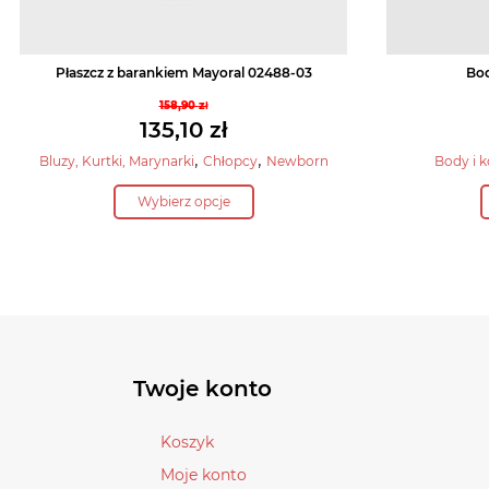
Płaszcz z barankiem Mayoral 02488-03
Bod
158,90
zł
Pierwotna
135,10
zł
cena
Aktualna
,
,
Bluzy, Kurtki, Marynarki
Chłopcy
Newborn
Body i k
wynosiła:
cena
Ten
158,90 zł.
Wybierz opcje
wynosi:
produkt
135,10 zł.
ma
wiele
wariantów.
Opcje
można
wybrać
Twoje konto
na
stronie
Koszyk
produktu
Moje konto