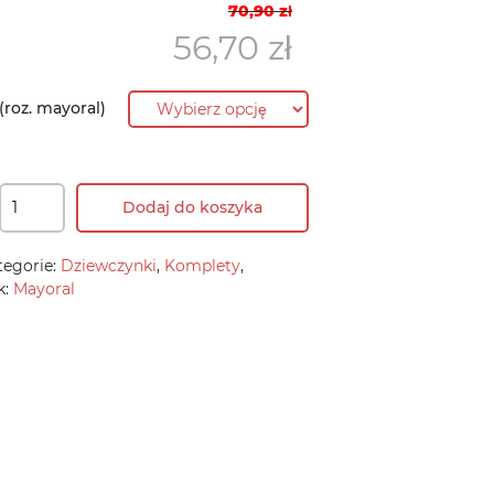
Pierwotna
Aktualna
70,90
zł
cena
cena
56,70
zł
wynosiła:
wynosi:
70,90 zł.
56,70 zł.
(roz. mayoral)
Dodaj do koszyka
tegorie:
Dziewczynki
,
Komplety
,
k:
Mayoral