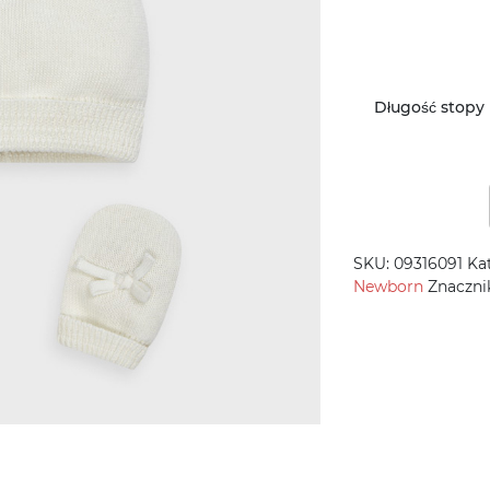
Długość stopy 
SKU:
09316091
Ka
Newborn
Znaczni