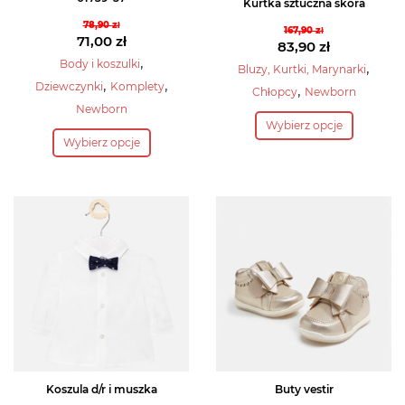
Kurtka sztuczna skóra
78,90
zł
167,90
zł
Pierwotna
71,00
zł
Pierwotna
83,90
zł
cena
Aktualna
,
cena
Aktualna
Body i koszulki
,
Bluzy, Kurtki, Marynarki
wynosiła:
cena
,
,
wynosiła:
cena
Dziewczynki
Komplety
,
Chłopcy
Newborn
78,90 zł.
wynosi:
167,90 zł.
wynosi:
Newborn
Ten
71,00 zł.
83,90 zł.
Wybierz opcje
Ten
produkt
Wybierz opcje
produkt
ma
ma
wiele
wiele
wariantów.
wariantów.
Opcje
Opcje
można
można
wybrać
wybrać
na
na
stronie
stronie
produktu
produktu
Koszula d/r i muszka
Buty vestir