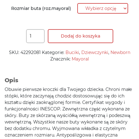
230,90 zł.
138,50 zł.
Rozmiar buta (roz.mayoral)
Dodaj do koszyka
SKU:
42292081
Kategorie:
Buciki
,
Dziewczynki
,
Newborn
Znacznik:
Mayoral
Opis
Obuwie pierwsze kroczki dla Twojego dziecka. Chroni małe
stópki, które zaczynają chodzić dostosowując się do ich
kształtu dzięki zaokrąglonej formie. Certyfikat wygody i
funkcjonalności INESCOP. Zewnętrzna część wykonana ze
skóry. Buty ze skórzaną wyściółką wewnętrzną i podeszwą
wewnętrzną. Wszystkie nasze buty wykonane są ze skóry
bez dodatku chromu. Wyjmowana wkładka z czytelnym
oznaczeniem rozmiaru. Antypoślizgowa i elastyczna