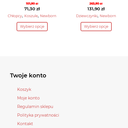
101,90
zł
263,90
zł
Pierwotna
Pierwotna
71,30
zł
131,90
zł
cena
Aktualna
cena
Aktualna
,
,
,
Chłopcy
Koszule
Newborn
Dziewczynki
Newborn
wynosiła:
cena
wynosiła:
cena
Ten
Ten
Wybierz opcje
Wybierz opcje
101,90 zł.
wynosi:
263,90 zł.
wynosi:
produkt
produkt
71,30 zł.
131,90 zł.
ma
ma
wiele
wiele
wariantów.
wariantów.
Opcje
Opcje
można
można
wybrać
wybrać
Twoje konto
na
na
stronie
stronie
Koszyk
produktu
produktu
Moje konto
Regulamin sklepu
Polityka prywatności
Kontakt