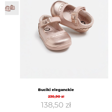
Buciki eleganckie
Pierwotna
Aktualna
230,90
zł
cena
cena
138,50
zł
wynosiła:
wynosi: