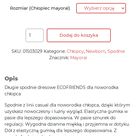
58,90 zł.
47,10 zł.
Rozmiar (Chłopiec mayoral)
Dodaj do koszyka
SKU:
01503029
Kategorie:
Chłopcy
,
Newborn
,
Spodnie
Znacznik:
Mayoral
Opis
Długie spodnie dresowe ECOFRIENDS dla noworodka
chłopca
Spodnie z linii casual dla noworodka chłopca, dzięki którym
uzyskasz nowoczesny i luźny wygląd. Elastyczna gumka w
pasie dla lepszego dopasowania. W pasie sznurek do
regulacji. Wygodna dzianina miękką i przyjemna w dotyku.
Dół z elastyczną gumką dla lepszego dopasowania. Z