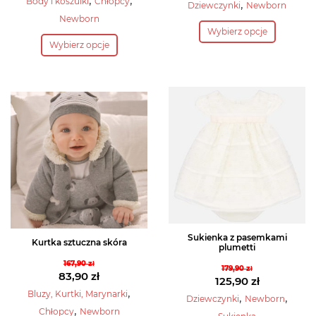
,
,
cena
Aktualna
Body i koszulki
Chłopcy
,
Dziewczynki
Newborn
wynosiła:
cena
wynosiła:
cena
Newborn
Ten
88,90 zł.
wynosi:
Wybierz opcje
263,90 zł.
wynosi:
Ten
produkt
62,20 zł.
Wybierz opcje
131,90 zł.
produkt
ma
ma
wiele
wiele
wariantów.
wariantów.
Opcje
Opcje
można
można
wybrać
wybrać
na
na
stronie
stronie
produktu
produktu
Sukienka z pasemkami
Kurtka sztuczna skóra
plumetti
167,90
zł
179,90
zł
Pierwotna
83,90
zł
Pierwotna
125,90
zł
cena
Aktualna
,
Bluzy, Kurtki, Marynarki
cena
Aktualna
,
,
Dziewczynki
Newborn
wynosiła:
cena
,
wynosiła:
cena
Chłopcy
Newborn