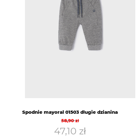
Spodnie mayoral 01503 długie dzianina
Pierwotna
Aktualna
58,90
zł
cena
cena
47,10
zł
wynosiła:
wynosi: