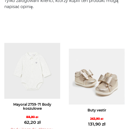
Tylko zalogowani klienci, którzy kupili ten produkt mogą
napisać opinię.
Mayoral 2759-71 Body
koszulowe
Buty vestir
88,90
zł
263,90
zł
Pierwotna
62,20
zł
Pierwotna
131,90
zł
cena
Aktualna