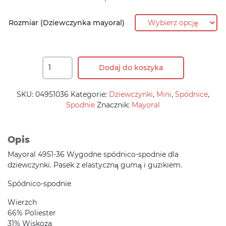
143,90 zł.
86,30 zł.
Rozmiar (Dziewczynka mayoral)
Dodaj do koszyka
SKU:
04951036
Kategorie:
Dziewczynki
,
Mini
,
Spódnice
,
Spodnie
Znacznik:
Mayoral
Opis
Mayoral 4951-36 Wygodne spódnico-spodnie dla
dziewczynki. Pasek z elastyczną gumą i guzikiem.
Spódnico-spodnie
Wierzch
66% Poliester
31% Wiskoza