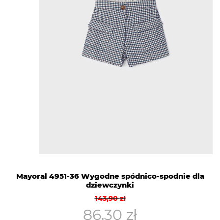
Mayoral 4951-36 Wygodne spódnico-spodnie dla
dziewczynki
Pierwotna
Aktualna
143,90
zł
cena
cena
86,30
zł
wynosiła:
wynosi: