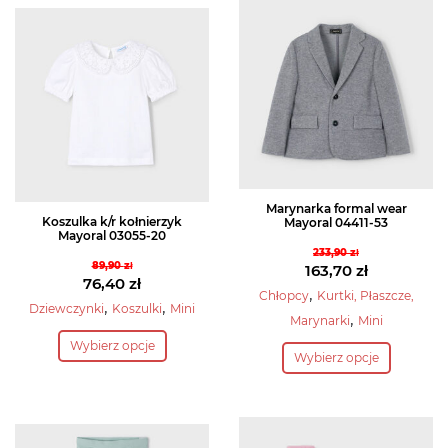
Marynarka formal wear
Koszulka k/r kołnierzyk
Mayoral 04411-53
Mayoral 03055-20
233,90
zł
89,90
zł
Pierwotna
163,70
zł
Pierwotna
76,40
zł
cena
Aktualna
,
Chłopcy
Kurtki, Płaszcze,
cena
Aktualna
,
,
Dziewczynki
Koszulki
Mini
wynosiła:
cena
,
Marynarki
Mini
wynosiła:
cena
Ten
233,90 zł.
wynosi:
Ten
Wybierz opcje
89,90 zł.
wynosi:
produkt
163,70 zł.
Wybierz opcje
produkt
76,40 zł.
ma
ma
wiele
wiele
wariantów.
wariantów.