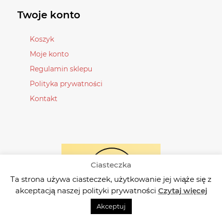
wybrać
wybrać
Twoje konto
na
na
stronie
stronie
Koszyk
produktu
produktu
Moje konto
Regulamin sklepu
Polityka prywatności
Kontakt
Ciasteczka
Ta strona używa ciasteczek, użytkowanie jej wiąże się z
akceptacją naszej polityki prywatności
Czytaj więcej
Akceptuj