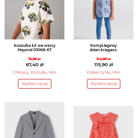
Koszulka k/r we wzory
Kompl.leginsy
Mayoral 03068-67
dzian.ściągacz.
74,90
zł
144,90
zł
Pierwotna
Pierwotna
67,40
zł
115,90
zł
cena
Aktualna
cena
Aktualna
,
,
,
Chłopcy
Koszulki
Mini
Dziewczynki
Mini
wynosiła:
cena
wynosiła:
cena
Ten
Ten
Wybierz opcje
Wybierz opcje
74,90 zł.
wynosi:
144,90 zł.
wynosi:
produkt
produkt
67,40 zł.
115,90 zł.
ma
ma
wiele
wiele
wariantów.
wariantów.
Opcje
Opcje
można
można
wybrać
wybrać