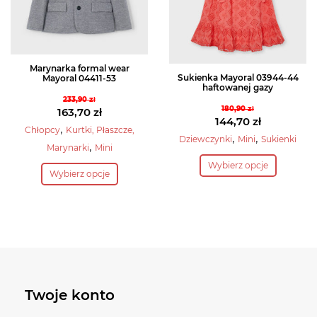
na
na
stronie
stronie
produktu
produktu
Marynarka formal wear
Sukienka Mayoral 03944-44
Mayoral 04411-53
haftowanej gazy
233,90
zł
180,90
zł
Pierwotna
163,70
zł
Pierwotna
144,70
zł
cena
Aktualna
,
Chłopcy
Kurtki, Płaszcze,
cena
Aktualna
,
,
Dziewczynki
Mini
Sukienki
wynosiła:
cena
,
Marynarki
Mini
wynosiła:
cena
Ten
233,90 zł.
wynosi:
Ten
Wybierz opcje
180,90 zł.
wynosi:
produkt
163,70 zł.
Wybierz opcje
produkt
144,70 zł.
ma
ma
wiele
wiele
wariantów.
wariantów.
Opcje
Opcje
można
można
wybrać
wybrać
Twoje konto
na
na
stronie