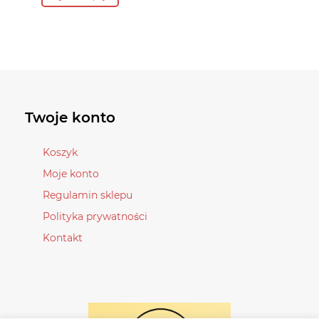
produkt
ma
ma
wiele
wiele
wariantów.
wariantów.
Opcje
Opcje
można
można
wybrać
wybrać
na
Twoje konto
na
stronie
stronie
produktu
Koszyk
produktu
Moje konto
Regulamin sklepu
Polityka prywatności
Kontakt