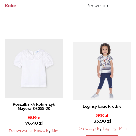
Kolor
Persymon
Koszulka k/r kołnierzyk
Leginsy basic krótkie
Mayoral 03055-20
39,90
zł
89,90
zł
Pierwotna
33,90
zł
Pierwotna
76,40
zł
cena
Aktualna
,
,
Dziewczynki
Leginsy
Mini
cena
Aktualna
,
,
Dziewczynki
Koszulki
Mini
wynosiła:
cena
Ten