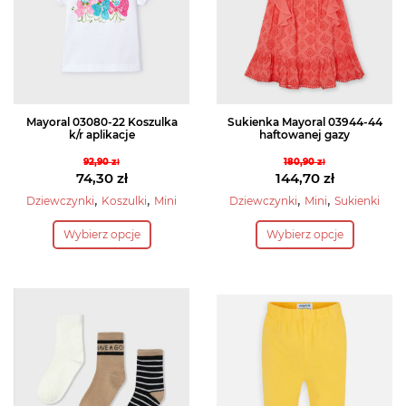
Mayoral 03080-22 Koszulka
Sukienka Mayoral 03944-44
k/r aplikacje
haftowanej gazy
92,90
zł
180,90
zł
Pierwotna
Pierwotna
74,30
zł
144,70
zł
cena
Aktualna
cena
Aktualna
,
,
,
,
Dziewczynki
Koszulki
Mini
Dziewczynki
Mini
Sukienki
wynosiła:
cena
wynosiła:
cena
Ten
Ten
Wybierz opcje
Wybierz opcje
92,90 zł.
wynosi:
180,90 zł.
wynosi:
produkt
produkt
74,30 zł.
144,70 zł.
ma
ma
wiele
wiele
wariantów.
wariantów.
Opcje
Opcje
można
można
wybrać
wybrać
na
na