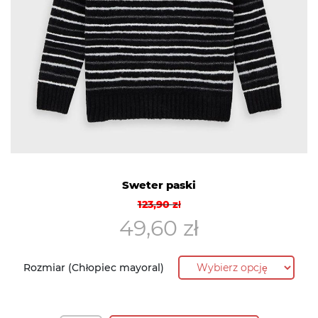
Sweter paski
Pierwotna
Aktualna
123,90
zł
cena
cena
49,60
zł
wynosiła:
wynosi:
123,90 zł.
49,60 zł.
Rozmiar (Chłopiec mayoral)