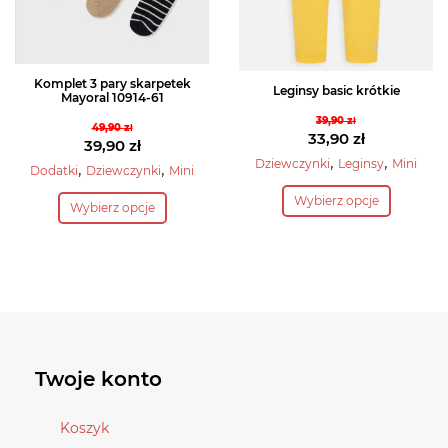
stronie
stronie
produktu
produktu
Komplet 3 pary skarpetek
Leginsy basic krótkie
Mayoral 10914-61
39,90
zł
49,90
zł
Pierwotna
33,90
zł
Pierwotna
39,90
zł
cena
Aktualna
,
,
Dziewczynki
Leginsy
Mini
cena
Aktualna
,
,
Dodatki
Dziewczynki
Mini
wynosiła:
cena
Ten
wynosiła:
cena
Ten
Wybierz opcje
39,90 zł.
wynosi:
Wybierz opcje
49,90 zł.
wynosi:
produkt
produkt
33,90 zł.
39,90 zł.
ma
ma
wiele
wiele
wariantów.
wariantów.
Opcje
Opcje
można
można
wybrać
wybrać
Twoje konto
na
na
stronie
stronie
Koszyk
produktu
produktu