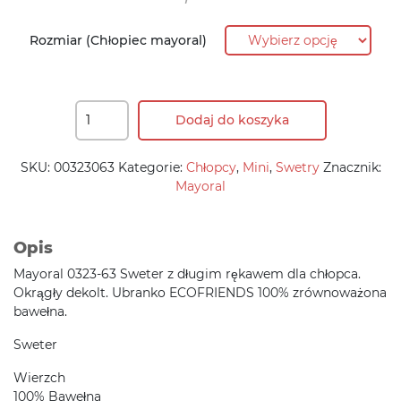
95,90 zł.
76,70 zł.
Rozmiar (Chłopiec mayoral)
Dodaj do koszyka
SKU:
00323063
Kategorie:
Chłopcy
,
Mini
,
Swetry
Znacznik:
Mayoral
Opis
Mayoral 0323-63 Sweter z długim rękawem dla chłopca.
Okrągły dekolt. Ubranko ECOFRIENDS 100% zrównoważona
bawełna.
Sweter
Wierzch
100% Bawełna