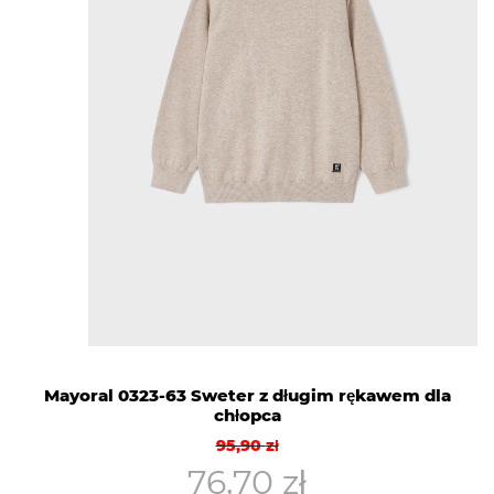
Mayoral 0323-63 Sweter z długim rękawem dla
chłopca
Pierwotna
Aktualna
95,90
zł
cena
cena
76,70
zł
wynosiła:
wynosi: