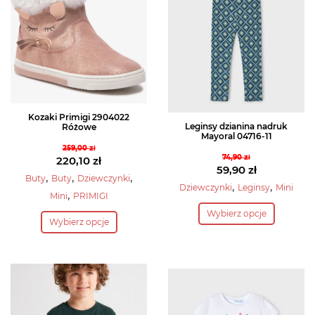
Kozaki Primigi 2904022
Leginsy dzianina nadruk
Różowe
Mayoral 04716-11
259,00
zł
74,90
zł
Pierwotna
220,10
zł
Pierwotna
59,90
zł
cena
Aktualna
,
,
,
Buty
Buty
Dziewczynki
cena
Aktualna
,
,
Dziewczynki
Leginsy
Mini
wynosiła:
cena
,
Mini
PRIMIGI
wynosiła:
cena
Ten
259,00 zł.
wynosi:
Ten
Wybierz opcje
74,90 zł.
wynosi:
produkt
220,10 zł.
Wybierz opcje
produkt
59,90 zł.
ma
ma
wiele
wiele
wariantów.
wariantów.
Opcje
Opcje
można