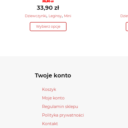
39,90
zł
Pierwotna
33,90
zł
cena
Aktualna
,
,
Dziewczynki
Leginsy
Mini
Dzi
wynosiła:
cena
Ten
39,90 zł.
Wybierz opcje
wynosi:
produkt
33,90 zł.
ma
wiele
wariantów.
Opcje
można
wybrać
Twoje konto
na
stronie
Koszyk
produktu
Moje konto
Regulamin sklepu
Polityka prywatności
Kontakt