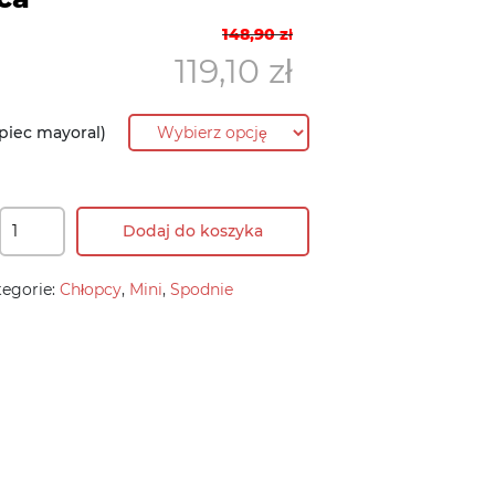
Pierwotna
Aktualna
148,90
zł
cena
cena
119,10
zł
wynosiła:
wynosi:
148,90 zł.
119,10 zł.
piec mayoral)
Dodaj do koszyka
tegorie:
Chłopcy
,
Mini
,
Spodnie