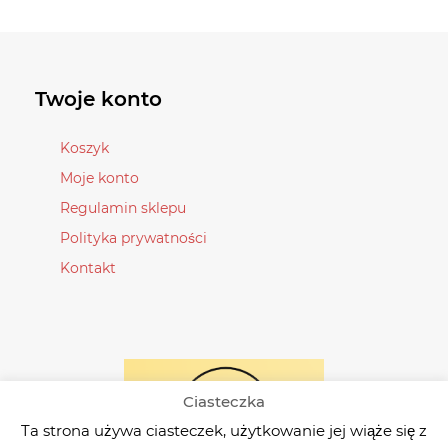
wariantów.
wariantów.
Opcje
Opcje
można
można
wybrać
wybrać
Twoje konto
na
na
stronie
stronie
Koszyk
produktu
produktu
Moje konto
Regulamin sklepu
Polityka prywatności
Kontakt
Ciasteczka
Ta strona używa ciasteczek, użytkowanie jej wiąże się z