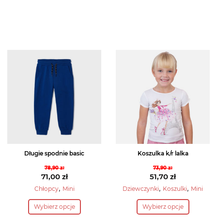
Długie spodnie basic
Koszulka k/r lalka
78,90
zł
73,90
zł
Pierwotna
Pierwotna
71,00
zł
51,70
zł
cena
Aktualna
cena
Aktualna
,
,
,
Chłopcy
Mini
Dziewczynki
Koszulki
Mini
wynosiła:
cena
wynosiła:
cena
Ten
Ten
Wybierz opcje
Wybierz opcje
78,90 zł.
wynosi:
73,90 zł.
wynosi:
produkt
produkt