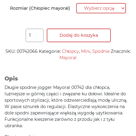
67,90 zł.
61,10 zł.
Rozmiar (Chłopiec mayoral)
Dodaj do koszyka
SKU:
00742066
Kategorie:
Chłopcy
,
Mini
,
Spodnie
Znacznik:
Mayoral
Opis
Długie spodnie jogger Mayoral 00742 dla chłopca,
luźniejsze w górnej części i zwężane ku dołowi. Idealne do
sportowych stylizacji, które odzwierciedlają modę uliczną.
W pasie sznurek do regulacji. Elastyczne wykończenia na
dole spodni zapewniające większą wygodę użytkowania.
Funkcjonalne kieszenie zarówno z przodu jak i z tyłu
ubranka.