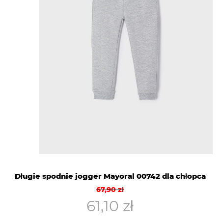
Długie spodnie jogger Mayoral 00742 dla chłopca
Pierwotna
Aktualna
67,90
zł
cena
cena
61,10
zł
wynosiła:
wynosi: