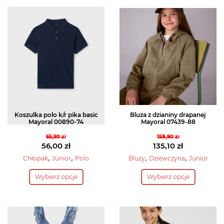
Koszulka polo k/r pika basic
Bluza z dzianiny drapanej
Mayoral 00890-74
Mayoral 07439-88
65,90
zł
158,90
zł
Pierwotna
Pierwotna
56,00
zł
135,10
zł
cena
Aktualna
cena
Aktualna
,
,
,
,
Chłopak
Junior
Polo
Bluzy
Dziewczyna
Junior
wynosiła:
cena
wynosiła:
cena
Ten
Ten
Wybierz opcje
Wybierz opcje
65,90 zł.
wynosi:
158,90 zł.
wynosi:
produkt
produkt
56,00 zł.
135,10 zł.
ma
ma
wiele
wiele
wariantów.
wariantów.