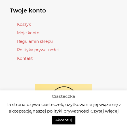
można
można
wybrać
wybrać
Twoje konto
na
na
stronie
stronie
Koszyk
produktu
produktu
Moje konto
Regulamin sklepu
Polityka prywatności
Kontakt
Ciasteczka
Ta strona używa ciasteczek, użytkowanie jej wiąże się z
akceptacją naszej polityki prywatności
Czytaj więcej
Akceptuj