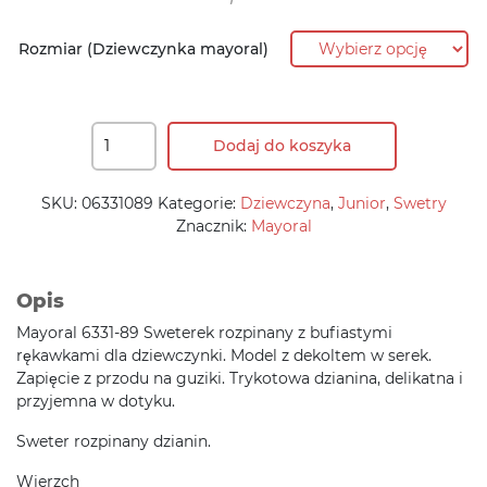
152,90 zł.
122,30 zł.
Rozmiar (Dziewczynka mayoral)
Dodaj do koszyka
SKU:
06331089
Kategorie:
Dziewczyna
,
Junior
,
Swetry
Znacznik:
Mayoral
Opis
Mayoral 6331-89 Sweterek rozpinany z bufiastymi
rękawkami dla dziewczynki. Model z dekoltem w serek.
Zapięcie z przodu na guziki. Trykotowa dzianina, delikatna i
przyjemna w dotyku.
Sweter rozpinany dzianin.
Wierzch