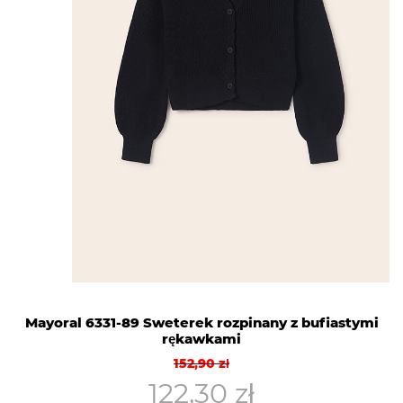
Mayoral 6331-89 Sweterek rozpinany z bufiastymi
rękawkami
Pierwotna
Aktualna
152,90
zł
cena
cena
122,30
zł
wynosiła:
wynosi: