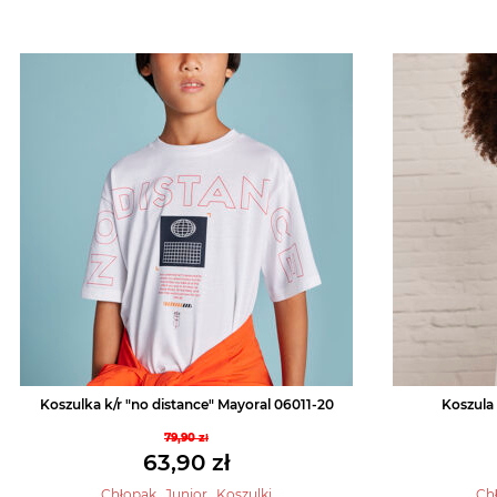
Koszulka k/r "no distance" Mayoral 06011-20
Koszula 
79,90
zł
Pierwotna
63,90
zł
cena
Aktualna
,
,
Chłopak
Junior
Koszulki
Ch