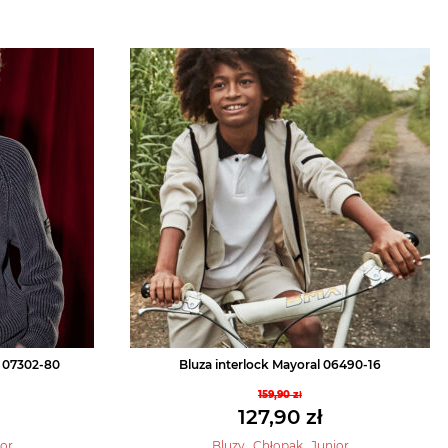
 07302-80
Bluza interlock Mayoral 06490-16
159,90
zł
tna
Pierwotna
127,90
zł
cena
na
Aktualna
,
,
or
Bluzy
Chłopak
Junior