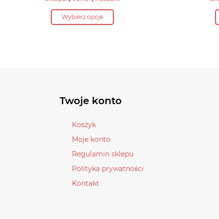
wynosiła:
cena
Ten
79,90 zł.
Wybierz opcje
wynosi:
produkt
63,90 zł.
ma
wiele
wariantów.
Opcje
można
wybrać
Twoje konto
na
stronie
Koszyk
produktu
Moje konto
Regulamin sklepu
Polityka prywatności
Kontakt