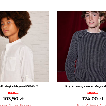
d/r stójka Mayoral 06141-51
Prążkowany sweter Mayoral
129,90
zł
145,90
zł
Pierwotna
Pierwo
103,90
zł
124,00
zł
cena
cena
Aktualna
Aktual
,
,
,
,
łopak
Junior
Koszule
Bluzy
Chłopak
Juni