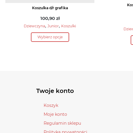
Kos
Koszulka d/r grafika
100,90
zł
,
,
Dziewczyna
Junior
Koszulki
Dzie
Ten
Wybierz opcje
produkt
ma
wiele
wariantów.
Opcje
można
wybrać
Twoje konto
na
stronie
Koszyk
produktu
Moje konto
Regulamin sklepu
Polityka prywatności