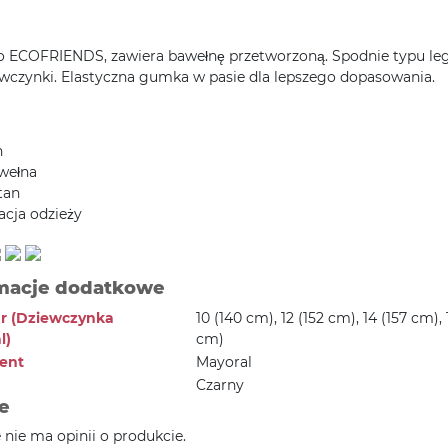
 ECOFRIENDS, zawiera bawełnę przetworzoną. Spodnie typu le
ewczynki. Elastyczna gumka w pasie dla lepszego dopasowania.
h
wełna
tan
acja odzieży
macje dodatkowe
r (Dziewczynka
10 (140 cm), 12 (152 cm), 14 (157 cm), 
l)
cm)
ent
Mayoral
Czarny
e
e nie ma opinii o produkcie.