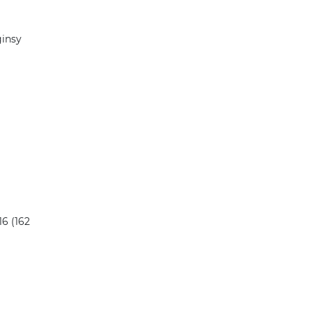
ginsy
16 (162