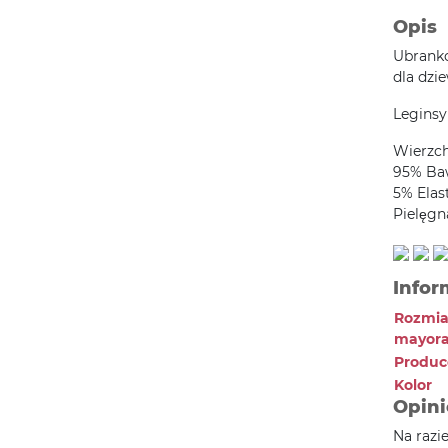
Opis
Ubranko
dla dzi
Leginsy
Wierzc
95% Ba
5% Elas
Pielęgn
Infor
Rozmia
mayora
Produc
Kolor
Opini
Na razi