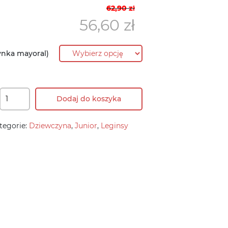
Pierwotna
Aktualna
62,90
zł
cena
cena
56,60
zł
wynosiła:
wynosi:
62,90 zł.
56,60 zł.
ynka mayoral)
Dodaj do koszyka
tegorie:
Dziewczyna
,
Junior
,
Leginsy