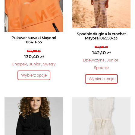
Spodnie długie a la crochet
Pulower suwaki Mayoral
Mayoral 06550-33
06411-55
157,90
zł
144,90
zł
Pierwotna
142,10
zł
Pierwotna
130,40
zł
cena
Aktualna
,
,
Dziewczyna
Junior
cena
Aktualna
,
,
Chłopak
Junior
Swetry
wynosiła:
cena
Spodnie
wynosiła:
cena
Ten
157,90 zł.
wynosi:
Ten
Wybierz opcje
144,90 zł.
wynosi:
produkt
142,10 zł.
Wybierz opcje
produkt
130,40 zł.
ma
ma
wiele
wiele
wariantów.
wariantów.
Opcje
Opcje
można
można
wybrać
wybrać
na
na