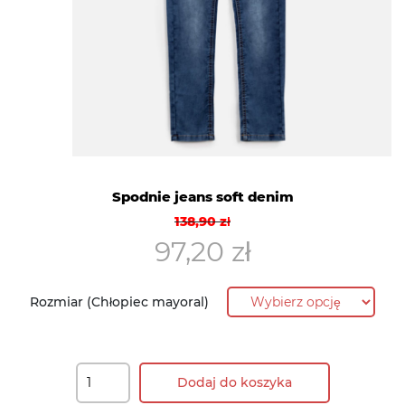
Spodnie jeans soft denim
Pierwotna
Aktualna
138,90
zł
cena
cena
97,20
zł
wynosiła:
wynosi:
138,90 zł.
97,20 zł.
Rozmiar (Chłopiec mayoral)
Dodaj do koszyka