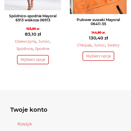
produktu
produktu
Spódnico-spodnie Mayoral
Pulower suwaki Mayoral
6913 wiskoza 06913
06411-55
103,90
zł
144,90
zł
Pierwotna
83,10
zł
Pierwotna
130,40
zł
cena
Aktualna
,
,
Dziewczyna
Junior
cena
Aktualna
,
,
Chłopak
Junior
Swetry
wynosiła:
cena
,
Spódnice
Spodnie
wynosiła:
cena
Ten
103,90 zł.
wynosi:
Ten
Wybierz opcje
144,90 zł.
wynosi:
produkt
83,10 zł.
Wybierz opcje
produkt
130,40 zł.
ma
ma
wiele
wiele
wariantów.
wariantów.
Opcje
Opcje
można
można
wybrać
wybrać
Twoje konto
na
na
stronie
stronie
Koszyk
produktu
produktu