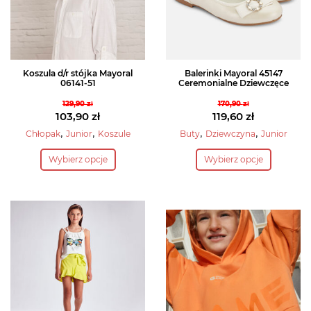
Koszula d/r stójka Mayoral
Balerinki Mayoral 45147
06141-51
Ceremonialne Dziewczęce
129,90
zł
170,90
zł
Pierwotna
Pierwotna
103,90
zł
119,60
zł
cena
Aktualna
cena
Aktualna
,
,
,
,
Chłopak
Junior
Koszule
Buty
Dziewczyna
Junior
wynosiła:
cena
wynosiła:
cena
Ten
Ten
Wybierz opcje
Wybierz opcje
129,90 zł.
wynosi:
170,90 zł.
wynosi:
produkt
produkt
103,90 zł.
119,60 zł.
ma
ma
wiele
wiele
wariantów.
wariantów.
Opcje
Opcje
można
można
wybrać
wybrać
na
na
stronie
stronie