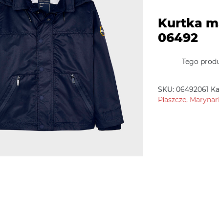
Kurtka m
06492
Tego produ
SKU:
06492061
Ka
Płaszcze, Marynar