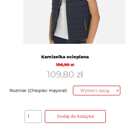
Kamizelka ocieplana
Pierwotna
Aktualna
156,90
zł
cena
cena
109,80
zł
wynosiła:
wynosi:
156,90 zł.
109,80 zł.
Rozmiar (Chłopiec mayoral)
Dodaj do koszyka