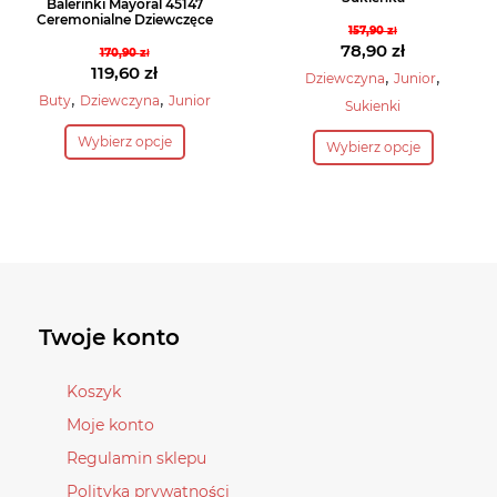
Balerinki Mayoral 45147
Ceremonialne Dziewczęce
157,90
zł
Pierwotna
78,90
zł
170,90
zł
Pierwotna
119,60
zł
cena
Aktualna
,
,
Dziewczyna
Junior
cena
Aktualna
,
,
wynosiła:
cena
Buty
Dziewczyna
Junior
Sukienki
wynosiła:
cena
157,90 zł.
wynosi:
Ten
Ten
Wybierz opcje
170,90 zł.
wynosi:
78,90 zł.
Wybierz opcje
produkt
produkt
119,60 zł.
ma
ma
wiele
wiele
wariantów.
wariantów.
Opcje
Opcje
można
można
wybrać
wybrać
Twoje konto
na
na
stronie
stronie
Koszyk
produktu
produktu
Moje konto
Regulamin sklepu
Polityka prywatności