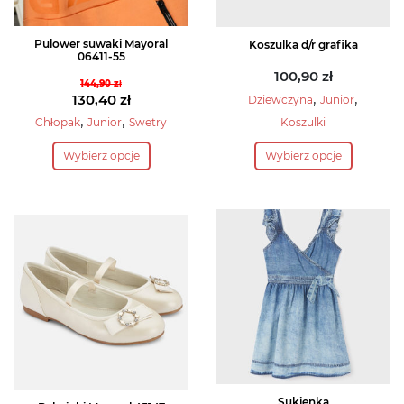
Pulower suwaki Mayoral
Koszulka d/r grafika
06411-55
100,90
zł
144,90
zł
,
,
Pierwotna
130,40
zł
Dziewczyna
Junior
cena
Aktualna
,
,
Koszulki
Chłopak
Junior
Swetry
wynosiła:
cena
Ten
Ten
Wybierz opcje
Wybierz opcje
144,90 zł.
wynosi:
produkt
produkt
130,40 zł.
ma
ma
wiele
wiele
wariantów.
wariantów.
Opcje
Opcje
można
można
wybrać
wybrać
na
na
stronie
stronie
produktu
produktu
Sukienka