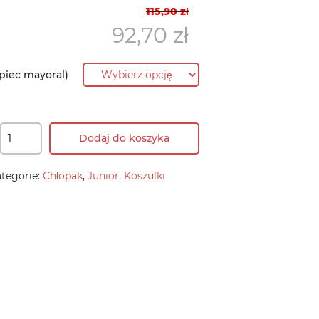
Pierwotna
Aktualna
115,90
zł
cena
cena
92,70
zł
wynosiła:
wynosi:
115,90 zł.
92,70 zł.
piec mayoral)
Dodaj do koszyka
tegorie:
Chłopak
,
Junior
,
Koszulki