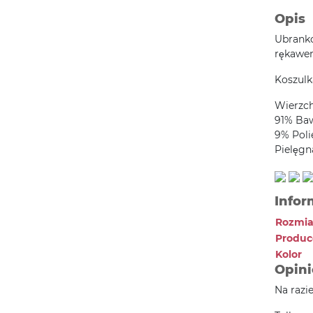
Opis
Ubranko
rękawem
Koszulk
Wierzc
91% Ba
9% Poli
Pielęgn
Infor
Rozmia
Produc
Kolor
Opini
Na razi