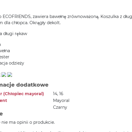
 ECOFRIENDS, zawiera bawełnę zrównoważoną. Koszulka z dłu
 dla chłopca. Okrągły dekolt.
a długi rękaw
h
wełna
ester
acja odzieży
macje dodatkowe
r (Chłopiec mayoral)
14, 16
ent
Mayoral
Czarny
e
e nie ma opinii o produkcie.