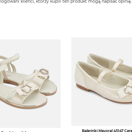
alogowani klienci, którzy kupili ten produkt mogą napisać opinię.
Balerinki Mayoral 45147 Ce