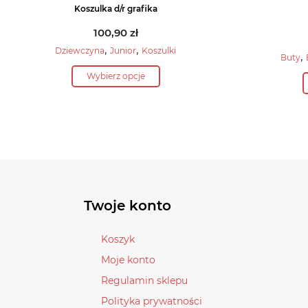
Koszulka d/r grafika
100,90
zł
,
,
Dziewczyna
Junior
Koszulki
,
Buty
Ten
Wybierz opcje
produkt
ma
wiele
wariantów.
Opcje
można
wybrać
na
Twoje konto
stronie
produktu
Koszyk
Moje konto
Regulamin sklepu
Polityka prywatności