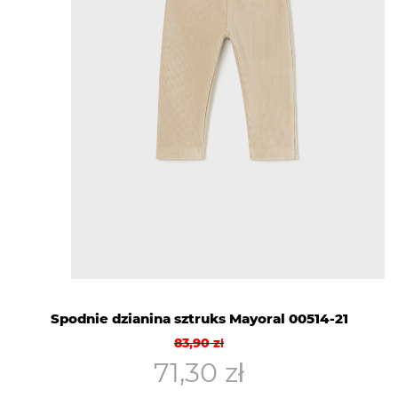
Spodnie dzianina sztruks Mayoral 00514-21
Pierwotna
Aktualna
83,90
zł
cena
cena
71,30
zł
wynosiła:
wynosi: