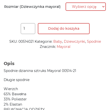
83,90 zł.
71,30 zł.
Rozmiar (Dziewczynka mayoral)
Dodaj do koszyka
SKU:
00514021
Kategorie:
Baby
,
Dziewczynki
,
Spodnie
Znacznik:
Mayoral
Opis
Spodnie dzianina sztruks Mayoral 00514-21
Długie spodnie
Wierzch
65% Bawełna
33% Poliester
2% Elastan
PIELĘGNACJA ODZIEŻY