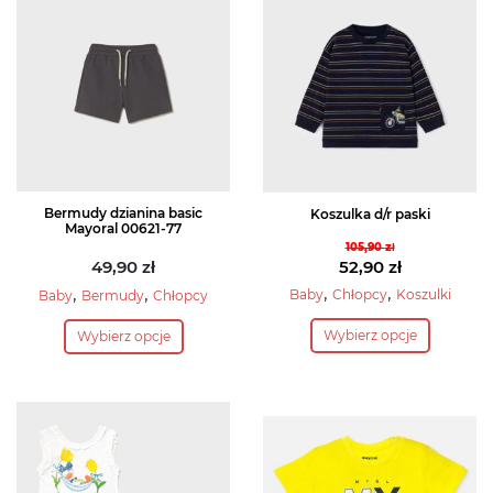
Bermudy dzianina basic
Koszulka d/r paski
Mayoral 00621-77
105,90
zł
Pierwotna
49,90
zł
52,90
zł
cena
Aktualna
,
,
,
,
Baby
Chłopcy
Koszulki
Baby
Bermudy
Chłopcy
wynosiła:
cena
Ten
Ten
Wybierz opcje
Wybierz opcje
105,90 zł.
wynosi:
produkt
produkt
52,90 zł.
ma
ma
wiele
wiele
wariantów.
wariantów.
Opcje
Opcje
można
można