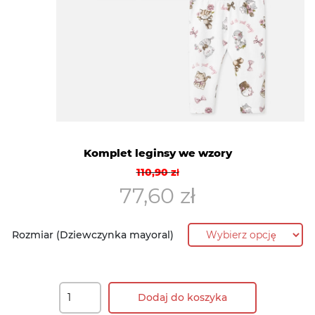
Komplet leginsy we wzory
Pierwotna
Aktualna
110,90
zł
cena
cena
77,60
zł
wynosiła:
wynosi:
110,90 zł.
77,60 zł.
Rozmiar (Dziewczynka mayoral)
Dodaj do koszyka