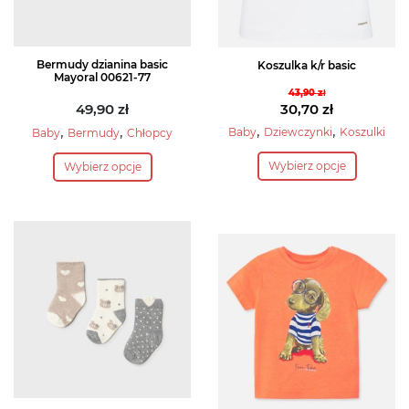
Bermudy dzianina basic
Koszulka k/r basic
Mayoral 00621-77
43,90
zł
Pierwotna
49,90
zł
30,70
zł
cena
Aktualna
,
,
,
,
Baby
Dziewczynki
Koszulki
Baby
Bermudy
Chłopcy
wynosiła:
cena
Ten
Ten
Wybierz opcje
Wybierz opcje
43,90 zł.
wynosi:
produkt
produkt
30,70 zł.
ma
ma
wiele
wiele
wariantów.
wariantów.
Opcje
Opcje
można
można
wybrać
wybrać
na
na
stronie
stronie
produktu
produktu