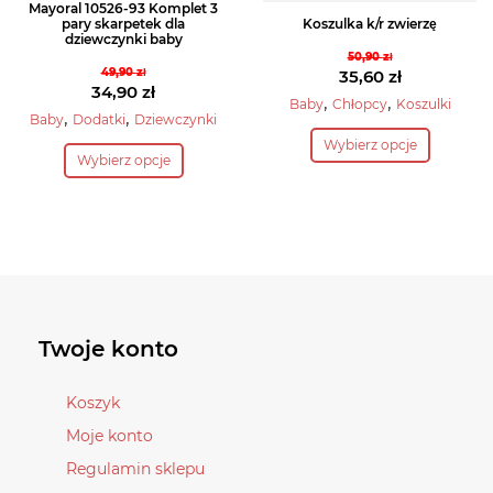
Mayoral 10526-93 Komplet 3
pary skarpetek dla
Koszulka k/r zwierzę
dziewczynki baby
50,90
zł
49,90
zł
Pierwotna
35,60
zł
Pierwotna
34,90
zł
cena
Aktualna
,
,
Baby
Chłopcy
Koszulki
cena
Aktualna
,
,
Baby
Dodatki
Dziewczynki
wynosiła:
cena
Ten
wynosiła:
cena
Ten
Wybierz opcje
50,90 zł.
wynosi:
produkt
Wybierz opcje
49,90 zł.
wynosi:
produkt
35,60 zł.
ma
34,90 zł.
ma
wiele
wiele
wariantów.
wariantów.
Opcje
Opcje
można
można
wybrać
wybrać
Twoje konto
na
na
stronie
stronie
produktu
Koszyk
produktu
Moje konto
Regulamin sklepu