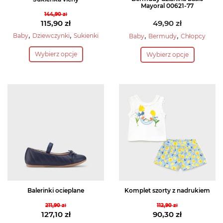
Mayoral 00621-77
144,90
zł
Pierwotna
115,90
zł
49,90
zł
cena
Aktualna
,
,
,
,
Baby
Dziewczynki
Sukienki
Baby
Bermudy
Chłopcy
wynosiła:
cena
Ten
Ten
Wybierz opcje
144,90 zł.
wynosi:
Wybierz opcje
produkt
produkt
115,90 zł.
ma
ma
wiele
wiele
wariantów.
wariantów.
Opcje
Opcje
można
można
wybrać
wybrać
na
na
stronie
stronie
produktu
produktu
Balerinki ocieplane
Komplet szorty z nadrukiem
211,90
zł
112,90
zł
Pierwotna
Pierwotna
127,10
zł
90,30
zł