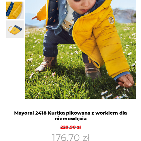
Mayoral 2418 Kurtka pikowana z workiem dla
niemowlęcia
Pierwotna
Aktualna
220,90
zł
cena
cena
176,70
zł
wynosiła:
wynosi: