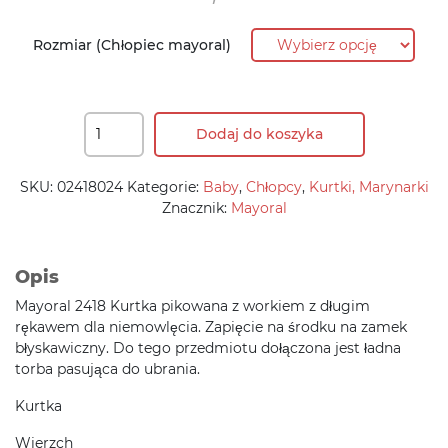
220,90 zł.
176,70 zł.
Rozmiar (Chłopiec mayoral)
Dodaj do koszyka
SKU:
02418024
Kategorie:
Baby
,
Chłopcy
,
Kurtki, Marynarki
Znacznik:
Mayoral
Opis
Mayoral 2418 Kurtka pikowana z workiem z długim
rękawem dla niemowlęcia. Zapięcie na środku na zamek
błyskawiczny. Do tego przedmiotu dołączona jest ładna
torba pasująca do ubrania.
Kurtka
Wierzch