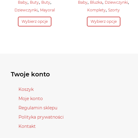
cena
Aktualna
cena
Aktualna
,
,
,
,
,
,
Baby
Buty
Buty
Baby
Bluzka
Dziewczynki
wynosiła:
cena
wynosiła:
cena
,
,
Dziewczynki
Mayoral
Komplety
Szorty
211,90 zł.
wynosi:
112,90 zł.
wynosi:
Ten
Ten
127,10 zł.
90,30 zł.
Wybierz opcje
Wybierz opcje
produkt
produkt
ma
ma
wiele
wiele
wariantów.
wariantów.
Opcje
Opcje
można
można
wybrać
wybrać
Twoje konto
na
na
stronie
stronie
Koszyk
produktu
produktu
Moje konto
Regulamin sklepu
Polityka prywatności
Kontakt