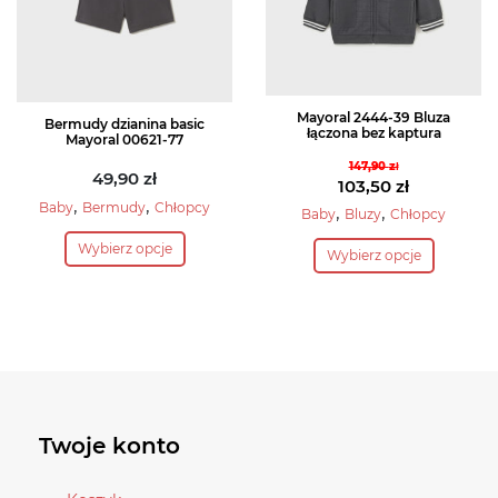
na
na
stronie
stronie
produktu
produktu
Mayoral 2444-39 Bluza
Bermudy dzianina basic
łączona bez kaptura
Mayoral 00621-77
147,90
zł
49,90
zł
Pierwotna
103,50
zł
,
,
Baby
Bermudy
Chłopcy
cena
Aktualna
,
,
Baby
Bluzy
Chłopcy
Ten
wynosiła:
cena
Ten
Wybierz opcje
Wybierz opcje
147,90 zł.
wynosi:
produkt
produkt
103,50 zł.
ma
ma
wiele
wiele
wariantów.
wariantów.
Opcje
Opcje
można
można
wybrać
wybrać
Twoje konto
na
na
stronie
stronie