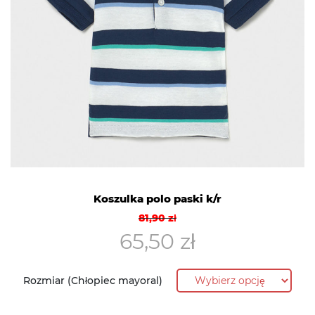
Koszulka polo paski k/r
Pierwotna
Aktualna
81,90
zł
cena
cena
65,50
zł
wynosiła:
wynosi:
81,90 zł.
65,50 zł.
Rozmiar (Chłopiec mayoral)