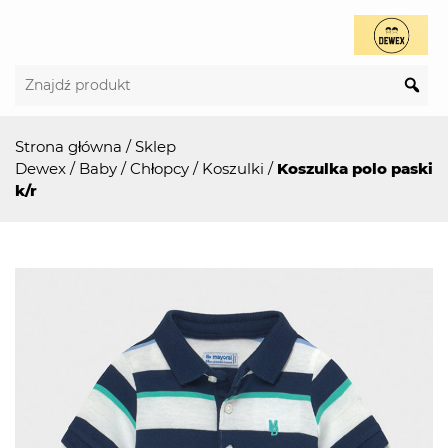
Strona główna
/
Sklep
Dewex
/
Baby
/
Chłopcy
/
Koszulki
/
Koszulka polo paski
k/r