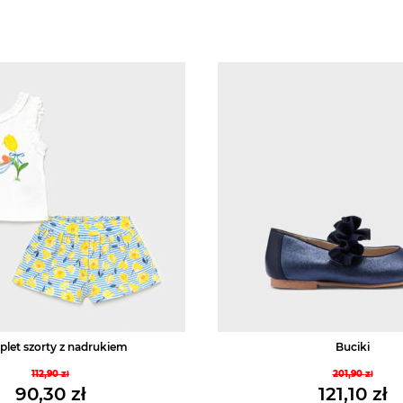
let szorty z nadrukiem
Buciki
112,90
zł
201,90
zł
Pierwotna
Pierwo
90,30
zł
121,10
zł