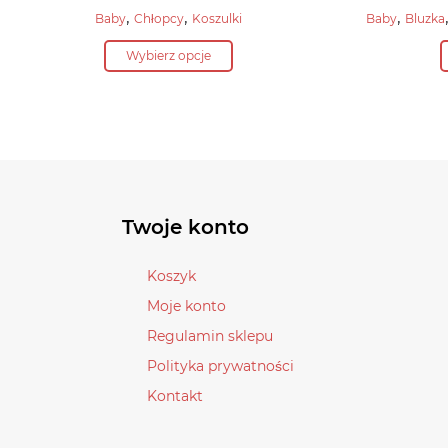
cena
Aktualna
,
,
,
Baby
Chłopcy
Koszulki
Baby
Bluzka
wynosiła:
cena
Ten
64,90 zł.
Wybierz opcje
wynosi:
produkt
45,40 zł.
ma
wiele
wariantów.
Opcje
można
wybrać
Twoje konto
na
stronie
Koszyk
produktu
Moje konto
Regulamin sklepu
Polityka prywatności
Kontakt