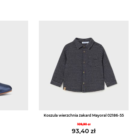
Koszula wierzchnia żakard Mayoral 02186-55
109,90
zł
tna
Pierwotna
93,40
zł