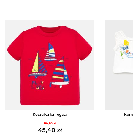
Koszulka k/r regata
Komp
64,90
zł
Pierwotna
45,40
zł