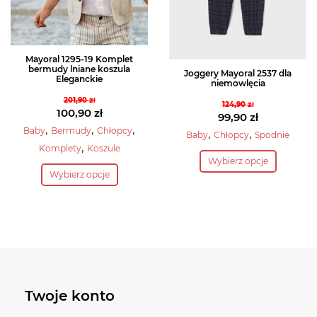
stronie
stronie
produktu
produktu
Mayoral 1295-19 Komplet
bermudy lniane koszula
Joggery Mayoral 2537 dla
Eleganckie
niemowlęcia
201,90
zł
124,90
zł
Pierwotna
100,90
zł
Pierwotna
99,90
zł
cena
Aktualna
,
,
,
cena
Aktualna
Baby
Bermudy
Chłopcy
,
,
Baby
Chłopcy
Spodnie
wynosiła:
cena
,
wynosiła:
cena
Komplety
Koszule
Ten
201,90 zł.
wynosi:
Wybierz opcje
124,90 zł.
wynosi:
Ten
produkt
100,90 zł.
Wybierz opcje
99,90 zł.
produkt
ma
ma
wiele
wiele
wariantów.
wariantów.
Opcje
Opcje
można
można
wybrać
wybrać
na
Twoje konto
na
stronie