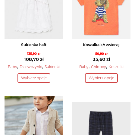
Sukienka haft
Koszulka k/r zwierzę
135,90
zł
50,90
zł
Pierwotna
Pierwotna
108,70
zł
35,60
zł
cena
Aktualna
cena
Aktualna
,
,
,
,
Baby
Dziewczynki
Sukienki
Baby
Chłopcy
Koszulki
wynosiła:
cena
wynosiła:
cena
Ten
Ten
Wybierz opcje
Wybierz opcje
135,90 zł.
wynosi:
50,90 zł.
wynosi:
produkt
produkt
108,70 zł.
35,60 zł.
ma
ma
wiele
wiele
wariantów.
wariantów.
Opcje
Opcje
można
można
wybrać
wybrać
na
na