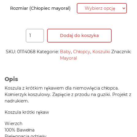
99,90 zł.
79,90 zł.
Rozmiar (Chłopiec mayoral)
Dodaj do koszyka
SKU:
01114068
Kategorie:
Baby
,
Chłopcy
,
Koszulki
Znacznik:
Mayoral
Opis
Koszula z krótkim rękawem dla niemowlęcia chłopca.
Kołnierzyk koszulowy. Zapięcie z przodu na guziki. Projekt z
nadrukiem.
Koszula krótki rękaw
Wierzch
100% Bawełna
Pielęgnacja odzieży