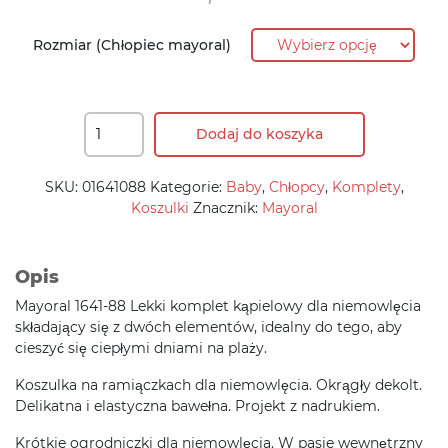
117,90 zł.
94,30 zł.
Rozmiar (Chłopiec mayoral)
Dodaj do koszyka
SKU:
01641088
Kategorie:
Baby
,
Chłopcy
,
Komplety
,
Koszulki
Znacznik:
Mayoral
Opis
Mayoral 1641-88 Lekki komplet kąpielowy dla niemowlęcia
składający się z dwóch elementów, idealny do tego, aby
cieszyć się ciepłymi dniami na plaży.
Koszulka na ramiączkach dla niemowlęcia. Okrągły dekolt.
Delikatna i elastyczna bawełna. Projekt z nadrukiem.
Krótkie ogrodniczki dla niemowlęcia. W pasie wewnętrzny