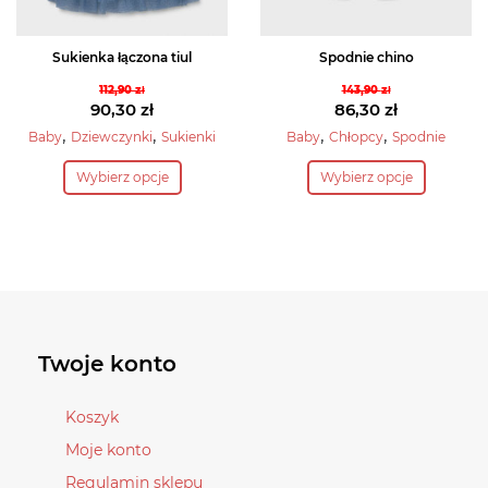
produktu
produktu
Sukienka łączona tiul
Spodnie chino
112,90
zł
143,90
zł
Pierwotna
Pierwotna
90,30
zł
86,30
zł
cena
Aktualna
cena
Aktualna
,
,
,
,
Baby
Dziewczynki
Sukienki
Baby
Chłopcy
Spodnie
wynosiła:
cena
wynosiła:
cena
Ten
Ten
Wybierz opcje
Wybierz opcje
112,90 zł.
wynosi:
143,90 zł.
wynosi:
produkt
produkt
90,30 zł.
86,30 zł.
ma
ma
wiele
wiele
wariantów.
wariantów.
Opcje
Opcje
można
można
wybrać
wybrać
Twoje konto
na
na
stronie
stronie
Koszyk
produktu
produktu
Moje konto
Regulamin sklepu