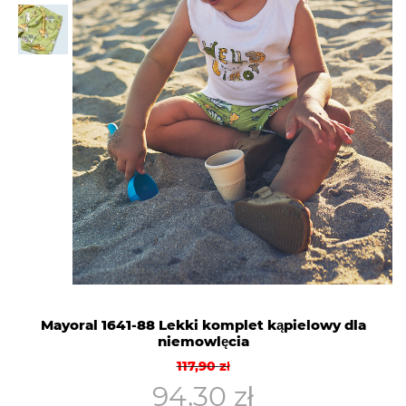
Mayoral 1641-88 Lekki komplet kąpielowy dla
niemowlęcia
Pierwotna
Aktualna
117,90
zł
cena
cena
94,30
zł
wynosiła:
wynosi: